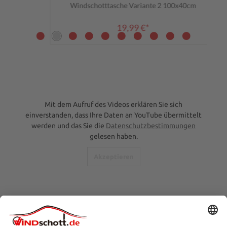
Durchschnittliche Bewertung von 0 von 5 Sternen
Windschotttasche Variante 2 100x40cm
19,99 €*
Mit dem Aufruf des Videos erklären Sie sich
einverstanden, dass Ihre Daten an YouTube übermittelt
werden und das Sie die
Datenschutzbestimmungen
gelesen haben.
Akzeptieren
SERVICE-HOTLINE