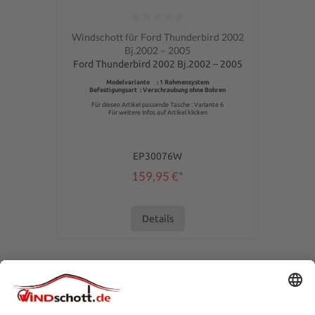
Durchschnittliche Bewertung von 0 von 5 Sternen
Windschott für Ford Thunderbird 2002
Bj.2002 – 2005
Ford Thunderbird 2002 Bj.2002 – 2005
Modelvariante : 1 Rahmensystem
Befestigungsart : Verschraubung ohne Bohren
Für diesen Artikel passende Tasche : Variante 6
Für weitere Infos auf Artikel klicken
EP30076W
159,95 €*
Details
SERVICE-HOTLINE