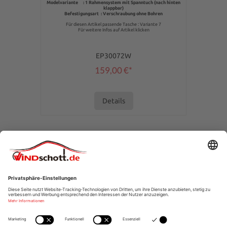
Modelvariante : 1 Rahmensystem mit Spanntuch (nach hinten
klappbar)
Befestigungsart : Verschraubung ohne Bohren
Für diesen Artikel passende Tasche : Variante 7
Für weitere Infos auf Artikel klicken
EP30072W
159,00 €*
Details
SERVICE-HOTLINE
SHOPSERVICE
INFORMATIONEN