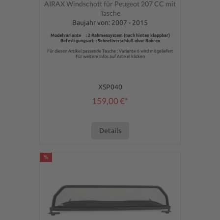
Durchschnittliche Bewertung von 0 von 5 Sternen
AIRAX Windschott für Peugeot 207 CC mit
Tasche
Baujahr von: 2007 - 2015
Modelvariante : 2 Rahmensystem (nach hinten klappbar)
Befestigungsart : Schnellverschluß ohne Bohren
Für diesen Artikel passende Tasche : Variante 6 wird mitgeliefert
Für weitere Infos auf Artikel klicken
XSP040
159,00 €*
Details
%