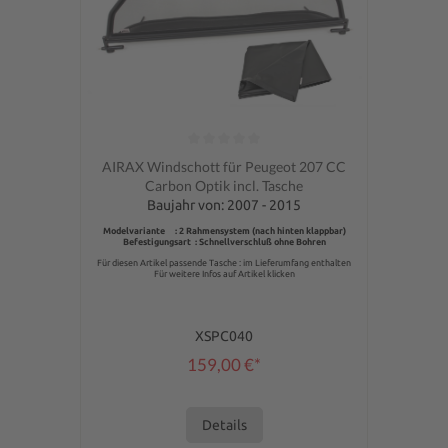
Durchschnittliche Bewertung von 0 von 5 Sternen
AIRAX Windschott für Peugeot 207 CC
Carbon Optik incl. Tasche
Baujahr von: 2007 - 2015
Modelvariante : 2 Rahmensystem (nach hinten klappbar)
Befestigungsart : Schnellverschluß ohne Bohren
Für diesen Artikel passende Tasche : im Lieferumfang enthalten
Für weitere Infos auf Artikel klicken
XSPC040
159,00 €*
Details