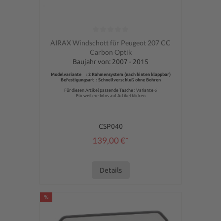
Durchschnittliche Bewertung von 0 von 5 Sternen
AIRAX Windschott für Peugeot 207 CC
Carbon Optik
Baujahr von: 2007 - 2015
Modelvariante : 2 Rahmensystem (nach hinten klappbar)
Befestigungsart : Schnellverschluß ohne Bohren
Für diesen Artikel passende Tasche : Variante 6
Für weitere Infos auf Artikel klicken
CSP040
139,00 €*
Details
%