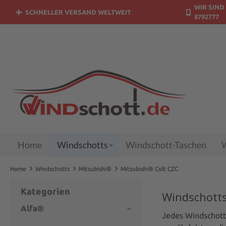
WIR SIND 
springen
Zur Hauptnavigation springen
SCHNELLER VERSAND WELTWEIT
8792777
Home
Windschotts
Windschott-Taschen
W
Home
Windschotts
Mitsubishi®
Mitsubishi® Colt CZC
Kategorien
Windschotts
Alfa®
Jedes Windschott 