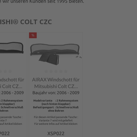
e wir unseren Kunden seit 1995 bieten.
ISHI® COLT CZC
%
tliche Bewertung von 0 von 5 Sternen
Durchschnittliche Bewertung von 0 von 5 Sterne
dschott für
AIRAX Windschott für
i Colt CZC
Mitsubishi Colt CZC
lverschluss
mit Tasche
: 2006 - 2009
Baujahr von: 2006 - 2009
: 2 Rahmensystem
Modelvariante : 2 Rahmensystem
en klappbar)
(nach hinten klappbar)
: Schnellverschluß
Befestigungsart : Schnellverschluß
Bohren
ohne Bohren
l passende Tasche :
Für diesen Artikel passende Tasche :
ante 7
Variante 7 wird mitgeliefert
auf Artikel klicken
Für weitere Infos auf Artikel klicken
P022
XSP022