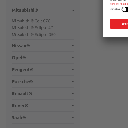
Mitsubishi®
Mitsubishi® Colt CZC
Mitsubishi® Eclipse 4G
Mitsubishi® Eclipse D50
Nissan®
Opel®
Peugeot®
Porsche®
Renault®
Rover®
Saab®