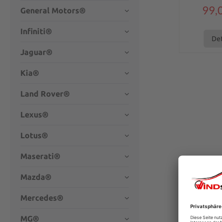
99,
General Motors®
Infiniti®
Det
Jaguar®
Kia®
Land Rover®
Lexus®
Lotus®
Maserati®
Mazda®
Mercedes®
MG®