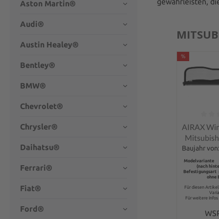
gewährleisten, di
Aston Martin®
Audi®
MITSUB
Austin Healey®
%
Bentley®
BMW®
Chevrolet®
Durchschnit
AIRAX Win
Chrysler®
Mitsubish
Daihatsu®
mit Schnel
Baujahr von
Modelvariante 
Ferrari®
(nach hint
Befestigungsart 
ohne 
Fiat®
Für diesen Artike
Vari
Für weitere Infos 
Ford®
WS