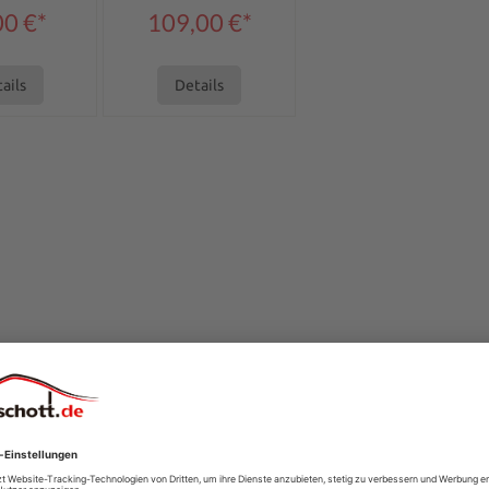
00 €*
109,00 €*
ails
Details