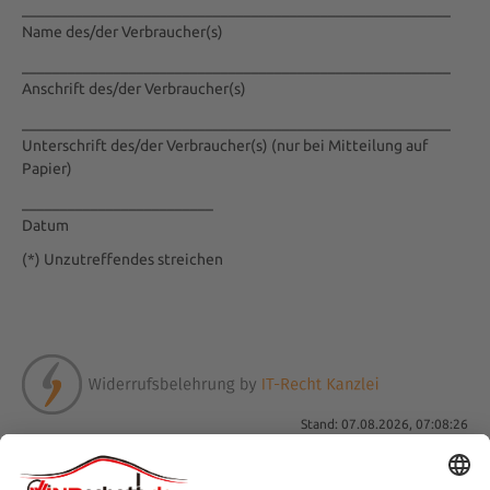
________________________________________________________
Name des/der Verbraucher(s)
________________________________________________________
Anschrift des/der Verbraucher(s)
________________________________________________________
Unterschrift des/der Verbraucher(s) (nur bei Mitteilung auf
Papier)
_________________________
Datum
(*) Unzutreffendes streichen
Stand: 07.08.2026, 07:08:26
SERVICE-HOTLINE