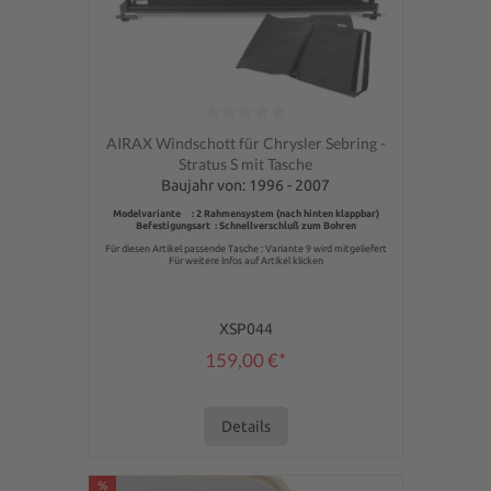
Durchschnittliche Bewertung von 0 von 5 Sternen
AIRAX Windschott für Chrysler Sebring -
Stratus S mit Tasche
Baujahr von: 1996 - 2007
Modelvariante : 2 Rahmensystem (nach hinten klappbar)
Befestigungsart : Schnellverschluß zum Bohren
Für diesen Artikel passende Tasche : Variante 9 wird mitgeliefert
Für weitere Infos auf Artikel klicken
XSP044
159,00 €*
Details
%