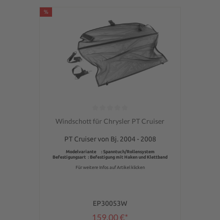
%
Durchschnittliche Bewertung von 0 von 5 Sternen
Windschott für Chrysler PT Cruiser
PT Cruiser von Bj. 2004 - 2008
Modelvariante : Spanntuch/Rollensystem
Befestigungsart : Befestigung mit Haken und Klettband
Für weitere Infos auf Artikel klicken
EP30053W
159,00 €*