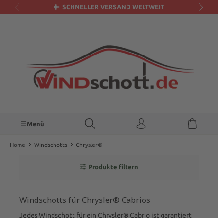
SCHNELLER VERSAND WELTWEIT
alt springen
Menü
Home
Windschotts
Chrysler®
Produkte filtern
Windschotts für Chrysler® Cabrios
Jedes Windschott für ein Chrysler® Cabrio ist garantiert