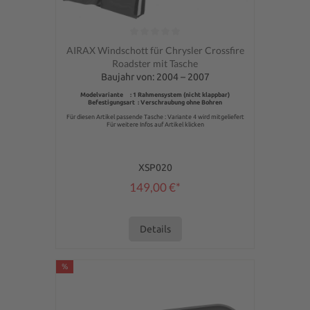
Durchschnittliche Bewertung von 0 von 5 Sternen
AIRAX Windschott für Chrysler Crossfire
Roadster mit Tasche
Baujahr von: 2004 – 2007
Modelvariante : 1 Rahmensystem (nicht klappbar)
Befestigungsart : Verschraubung ohne Bohren
Für diesen Artikel passende Tasche : Variante 4 wird mitgeliefert
Für weitere Infos auf Artikel klicken
XSP020
149,00 €*
Details
%