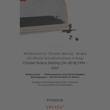
Durchschnittliche Bewertung von 0 von 5 Sternen
Windschott für Chrysler Sebring - Stratus
(JX+JR) mit Schnellverschluss in beige
Chrysler Stratus Sebring (JX+JR) Bj.1996 –
2007
Modelvariante : 2 Rahmensystem (nach hinten klappbar)
Befestigungsart : Schnellverschluß mit Bohren
Für diesen Artikel passende Tasche : Variante 8
Für weitere Infos auf Artikel klicken
EP30052B
199,95 €*