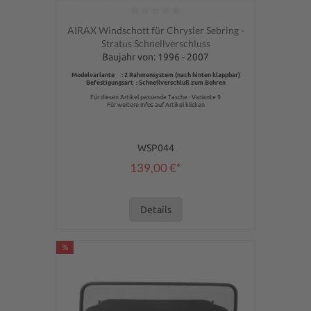
Durchschnittliche Bewertung von 0 von 5 Sternen
AIRAX Windschott für Chrysler Sebring -
Stratus Schnellverschluss
Baujahr von: 1996 - 2007
Modelvariante : 2 Rahmensystem (nach hinten klappbar)
Befestigungsart : Schnellverschluß zum Bohren
Für diesen Artikel passende Tasche : Variante 9
Für weitere Infos auf Artikel klicken
WSP044
139,00 €*
Details
%