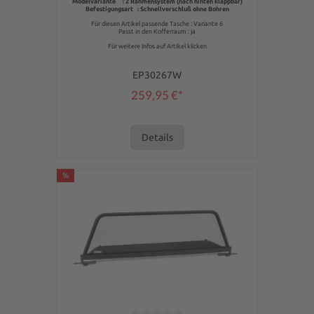
Modelvariante : 2 Rahmensystem (nach hinten klappbar)
Befestigungsart : Schnellverschluß ohne Bohren
Für diesen Artikel passende Tasche : Variante 6
Passt in den Kofferraum : ja
Für weitere Infos auf Artikel klicken
EP30267W
259,95 €*
Details
%