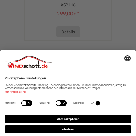
XSP116
299,00 €*
Details
SERVICE-HOTLINE
SHOPSERVICE
INFORMATIONEN
* Alle Preise inkl. gesetzl. Mehrwertsteuer zzgl.
Versandkosten
,