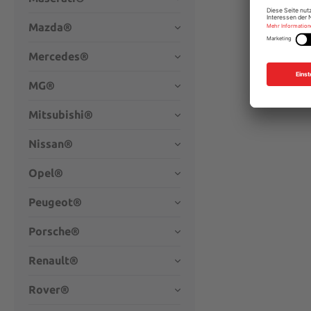
Mazda®
Mercedes®
MG®
Mitsubishi®
Nissan®
Opel®
Peugeot®
Porsche®
Renault®
Rover®