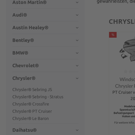
gewährleisten, di
Aston Martin®
Audi®
CHRYSL
Austin Healey®
%
Bentley®
BMW®
Chevrolet®
Chrysler®
Durchschnit
Windsc
Chrysler 
Chrysler® Sebring JS
PT Cruiser v
Chrysler® Sebring - Stratus
2
Chrysler® Crossfire
Modelva
Spanntuch/
Chrysler® PT Cruiser
Befestigungsart 
Haken und
Chrysler® Le Baron
Für weitere Infos 
Daihatsu®