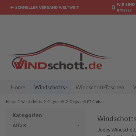
WIR SIND 
springen
Zur Hauptnavigation springen
SCHNELLER VERSAND WELTWEIT
8792777
Home
Windschotts
Windschott-Taschen
W
Home
Windschotts
Chrysler®
Chrysler® PT Cruiser
Kategorien
Windschotts
Alfa®
Jedes Windschott 