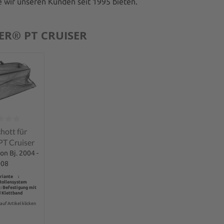
e wir unseren Kunden seit 1995 bieten.
ER® PT CRUISER
tliche Bewertung von 0 von 5 Sternen
hott für
PT Cruiser
on Bj. 2004 -
008
riante :
Rollensystem
: Befestigung mit
 Klettband
auf Artikel klicken