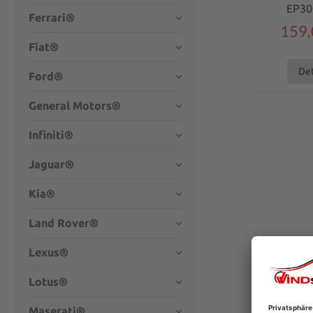
EP3
Ferrari®
159,
Fiat®
Det
Ford®
General Motors®
Infiniti®
Jaguar®
Kia®
Land Rover®
Lexus®
Lotus®
Maserati®