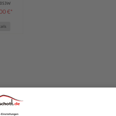
0053W
00 €*
ails