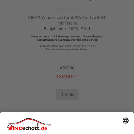
Durchschnittliche Bewertung von 0 von 5 Sternen
AIRAX Windschott für BMW 6er Typ (E64)
mit Tasche
Baujahr von : 2003 - 2011
Modelvariante : 2 Rahmensystem (nach hinten klappbar)
Befestigungsart : Schnellverschluß ohne Bohren
Für diesen Artikel passende Tasche : incl. Tasche
Für weitere Infos auf Artikel klicken
XSP090
189,00 €*
Details
SERVICE-HOTLINE