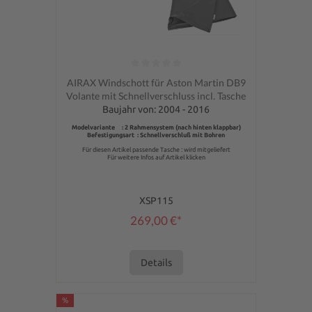
Durchschnittliche Bewertung von 0 von 5 Sternen
AIRAX Windschott für Aston Martin DB9
Volante mit Schnellverschluss incl. Tasche
Baujahr von: 2004 - 2016
Modelvariante : 2 Rahmensystem (nach hinten klappbar)
Befestigungsart : Schnellverschluß mit Bohren
Für diesen Artikel passende Tasche : wird mitgeliefert
Für weitere Infos auf Artikel klicken
XSP115
269,00 €*
Details
%