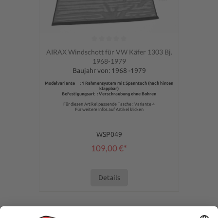
Durchschnittliche Bewertung von 0 von 5 Sternen
AIRAX Windschott für VW Käfer 1303 Bj.
1968-1979
Baujahr von: 1968 -1979
Modelvariante : 1 Rahmensystem mit Spanntuch (nach hinten
klappbar)
Befestigungsart : Verschraubung ohne Bohren
Für diesen Artikel passende Tasche : Variante 4
Für weitere Infos auf Artikel klicken
WSP049
109,00 €*
Details