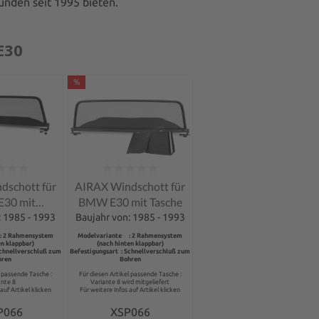
unden seit 1995 bieten.
E30
%
tliche Bewertung von 0 von 5 Sternen
Durchschnittliche Bewertung von 0 von 5 Sterne
dschott für
AIRAX Windschott für
30 mit
BMW E30 mit Tasche
erschluss
: 1985 - 1993
Baujahr von: 1985 - 1993
: 2 Rahmensystem
Modelvariante : 2 Rahmensystem
en klappbar)
(nach hinten klappbar)
Schnellverschluß zum
Befestigungsart : Schnellverschluß zum
hren
Bohren
l passende Tasche :
Für diesen Artikel passende Tasche :
ante 8
Variante 8 wird mitgeliefert
auf Artikel klicken
Für weitere Infos auf Artikel klicken
P066
XSP066