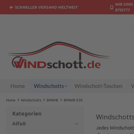
WIR SIND 
springen
Zur Hauptnavigation springen
SCHNELLER VERSAND WELTWEIT
8792777
Home
Windschotts
Windschott-Taschen
W
Home
Windschotts
BMW®
BMW® E30
Kategorien
Windschott
Alfa®
Jedes Windschott 