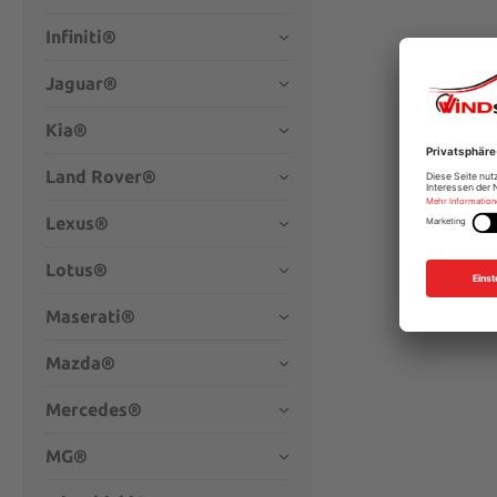
Infiniti®
Jaguar®
Kia®
Land Rover®
Lexus®
Lotus®
Maserati®
Mazda®
Mercedes®
MG®