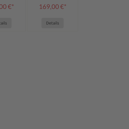
00 €*
169,00 €*
ails
Details