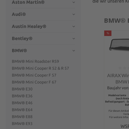
die wir unseren K
Aston Martin®
Audi®
BMW® 
Austin Healey®
%
Bentley®
BMW®
BMW® Mini Roadster R59
BMW® Mini Cooper R 52 & R 57
Durchschnit
AIRAX Win
BMW® Mini Cooper F 57
BMW E
BMW® Mini Cooper F 67
Schnellv
Baujahr von
BMW® E30
BMW® E36
Modelvariante 
(nach hint
Befestigungsart : 
BMW® E46
Bo
BMW® E64
Für diesen Artike
Vari
BMW® E88
Für weitere Infos 
BMW® E93
WS