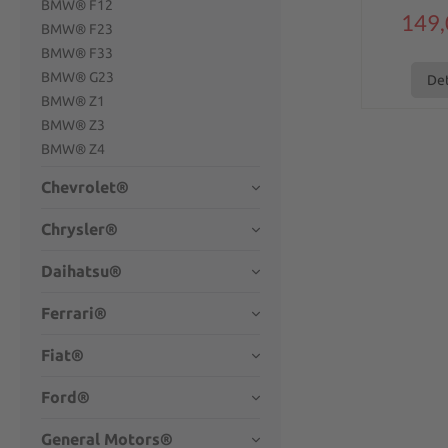
BMW® F12
149,
BMW® F23
BMW® F33
BMW® G23
Det
BMW® Z1
BMW® Z3
BMW® Z4
Chevrolet®
Chrysler®
Daihatsu®
Ferrari®
Fiat®
Ford®
General Motors®