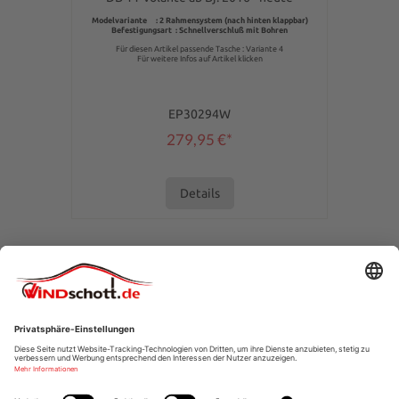
Modelvariante : 2 Rahmensystem (nach hinten klappbar)
Befestigungsart : Schnellverschluß mit Bohren
Für diesen Artikel passende Tasche : Variante 4
Für weitere Infos auf Artikel klicken
EP30294W
279,95 €*
Details
SERVICE-HOTLINE
SHOPSERVICE