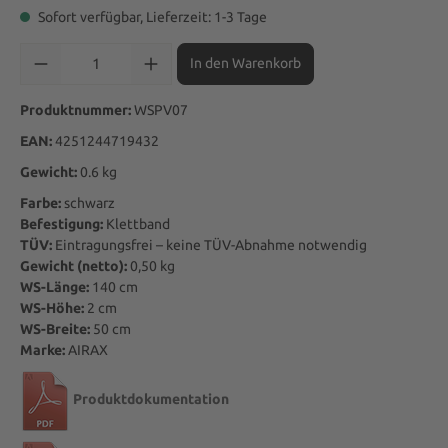
Sofort verfügbar, Lieferzeit: 1-3 Tage
Produkt Anzahl: Gib den gewünschten Wert ein oder benutze die Sch
In den Warenkorb
Produktnummer:
WSPV07
EAN:
4251244719432
Gewicht:
0.6 kg
Farbe:
schwarz
Befestigung:
Klettband
TÜV:
Eintragungsfrei – keine TÜV-Abnahme notwendig
Gewicht (netto):
0,50
kg
WS-Länge:
140
cm
WS-Höhe:
2
cm
WS-Breite:
50
cm
Marke:
AIRAX
Produktdokumentation