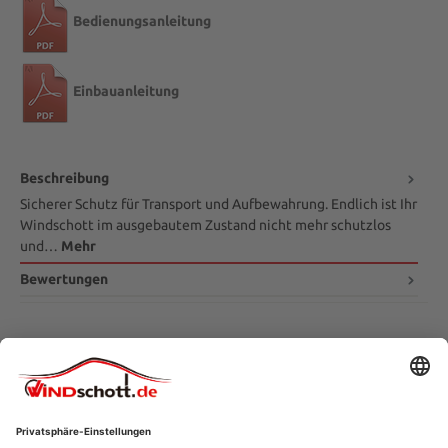
Bedienungsanleitung
Einbauanleitung
Beschreibung
Sicherer Schutz für Transport und Aufbewahrung. Endlich ist Ihr
Windschott im ausgebautem Zustand nicht mehr schutzlos
und…
Mehr
Bewertungen
SERVICE-HOTLINE