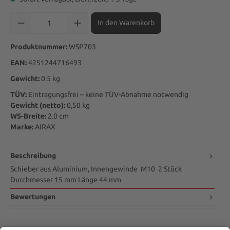
Produkt Anzahl: Gib den gewünschten Wert ein oder benutze die Sch
In den Warenkorb
Produktnummer:
WSP703
EAN:
4251244716493
Gewicht:
0.5 kg
TÜV:
Eintragungsfrei – keine TÜV-Abnahme notwendig
Gewicht (netto):
0,50
kg
WS-Breite:
2.0
cm
Marke:
AIRAX
Beschreibung
Schieber aus Aluminium, Innengewinde M10 2 Stück
Durchmesser 15 mm Länge 44 mm
Bewertungen