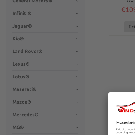
General Motors®
€10
Infiniti®
Jaguar®
Det
Kia®
Land Rover®
Lexus®
Lotus®
Maserati®
Mazda®
Mercedes®
MG®