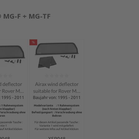
 MG-F + MG-TF
%
ng of 0 out of 5 stars
Average rating of 0 out of 5 stars
d deflector
Airax wind deflector
or Rover MG
suitable for Rover MG
MG - TF
- F & MG - TF
: 1995 - 2011
Baujahr von: 1995 - 2011
: 1 Rahmensystem
Modelvariante : 1 Rahmensystem
en klappbar)
(nach hinten klappbar)
 Verschraubung ohne
Befestigungsart : Verschraubung ohne
hren
Bohren
l passende Tasche :
Für diesen Artikel passende Tasche :
ante 1
Variante 1 wird mitgeliefert
auf Artikel klicken
Für weitere Infos auf Artikel klicken
P048
XSP048