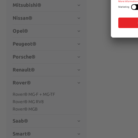
Mitsubishi®
Nissan®
Opel®
Peugeot®
Porsche®
Renault®
Rover®
Rover® MG-F + MG-TF
Rover® MG RV8
Rover® MGB
Saab®
Smart®