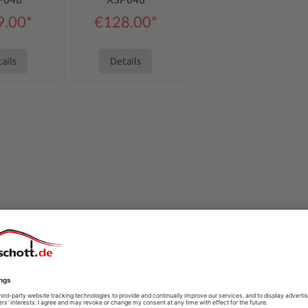
9.00*
€128.00*
ails
Details