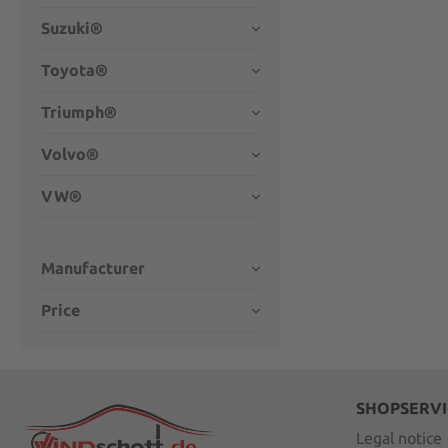
Suzuki®
Toyota®
Triumph®
Volvo®
VW®
Manufacturer
Price
SHOPSERVI
Legal notice