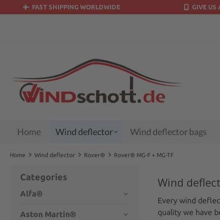
FAST SHIPPING WORLDWIDE
GIVE US 
search
Skip to main navigation
Home
Wind deflector
Wind deflector bags
Home
Wind deflector
Rover®
Rover® MG-F + MG-TF
Categories
Wind deflec
Alfa®
Every wind deflec
quality we have b
Aston Martin®