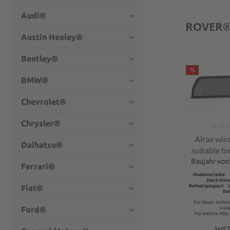
Audi®
ROVER®
Austin Healey®
Bentley®
%
BMW®
Chevrolet®
Chrysler®
Average rati
Airax win
Daihatsu®
suitable f
- F & 
Baujahr von
Ferrari®
Modelvariante 
(nach hint
Befestigungsart :
Fiat®
Bo
Für diesen Artike
Ford®
Vari
Für weitere Infos 
WS