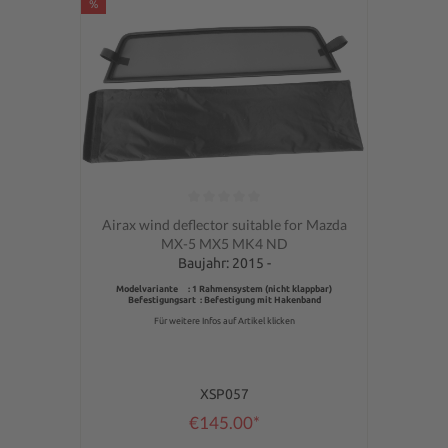
%
Average rating of 0 out of 5 stars
Airax wind deflector suitable for Mazda
MX-5 MX5 MK4 ND
Baujahr: 2015 -
Modelvariante : 1 Rahmensystem (nicht klappbar)
Befestigungsart : Befestigung mit Hakenband
Für weitere Infos auf Artikel klicken
XSP057
€145.00*