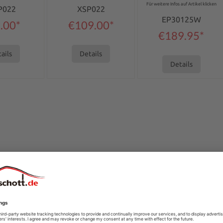
Für weitere Infos auf Artikel klicken
P022
XSP022
EP30125W
.00*
€109.00*
€189.95*
ails
Details
Details