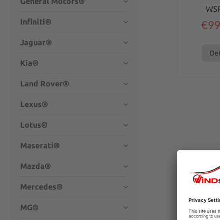
General Motors®
WS
Infiniti®
€99
Jaguar®
Det
Kia®
Land Rover®
Lexus®
Lotus®
Maserati®
Mazda®
Mercedes®
MG®