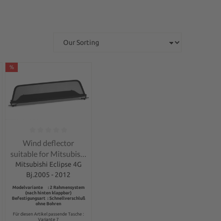
%
of 5 stars
Average rating of 0 out of 5 stars
Wind deflector
suitable for Mitsubishi
Eclipse 4G
Mitsubishi Eclipse 4G
Bj.2005 - 2012
Modelvariante : 2 Rahmensystem
(nach hinten klappbar)
Befestigungsart : Schnellverschluß
ohne Bohren
Für diesen Artikel passende Tasche :
Variante 7