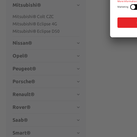
Mitsubishi®
Mitsubishi® Colt CZC
Mitsubishi® Eclipse 4G
Mitsubishi® Eclipse D50
Nissan®
Opel®
Peugeot®
Porsche®
Renault®
Rover®
Saab®
Smart®