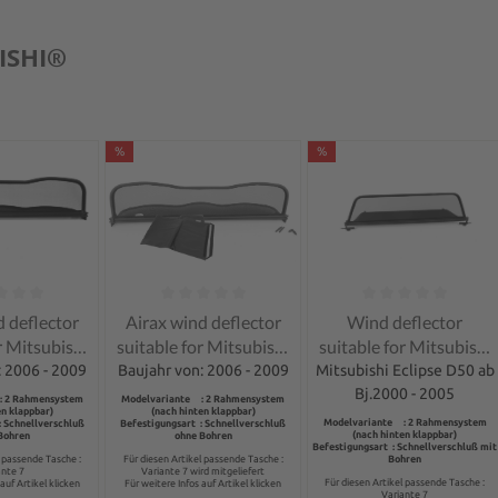
ISHI®
%
%
ng of 0 out of 5 stars
Average rating of 0 out of 5 stars
Average rating of 0 out 
d deflector
Airax wind deflector
Wind deflector
r Mitsubishi
suitable for Mitsubishi
suitable for Mitsubishi
 Cabriolet
Colt CZC Cabriolet
Eclipse D50
: 2006 - 2009
Baujahr von: 2006 - 2009
Mitsubishi Eclipse D50 ab
Bj.2000 - 2005
: 2 Rahmensystem
Modelvariante : 2 Rahmensystem
en klappbar)
(nach hinten klappbar)
Modelvariante : 2 Rahmensystem
: Schnellverschluß
Befestigungsart : Schnellverschluß
(nach hinten klappbar)
Bohren
ohne Bohren
Befestigungsart : Schnellverschluß mit
l passende Tasche :
Für diesen Artikel passende Tasche :
Bohren
ante 7
Variante 7 wird mitgeliefert
Für diesen Artikel passende Tasche :
auf Artikel klicken
Für weitere Infos auf Artikel klicken
Variante 7