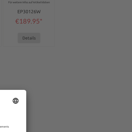
Für weitere Infos auf Artikel klicken
EP30126W
€189.95*
Details