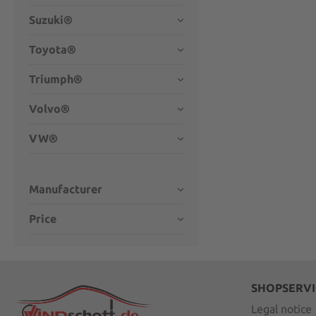
Suzuki®
Toyota®
Triumph®
Volvo®
VW®
Manufacturer
Price
SHOPSERVI
Legal notice