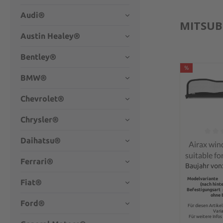
Audi®
MITSUB
Austin Healey®
Bentley®
%
BMW®
Chevrolet®
Chrysler®
Daihatsu®
Average rati
Airax win
suitable fo
Ferrari®
Colt CZC
Baujahr von
Modelvariante 
Fiat®
(nach hint
Befestigungsart 
ohne 
Ford®
Für diesen Artike
Vari
Für weitere Infos 