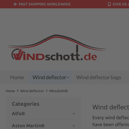
FAST SHIPPING WORLDWIDE
GIVE US 
search
Skip to main navigation
Home
Wind deflector
Wind deflector bags
Home
Wind deflector
Mitsubishi®
Categories
Wind deflect
Alfa®
Every wind deflect
have been offerin
Aston Martin®