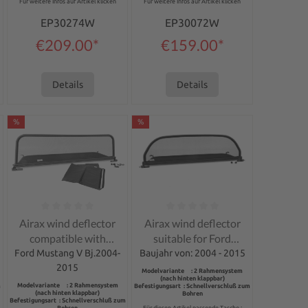
Für weitere Infos auf Artikel klicken
Für weitere Infos auf Artikel klicken
EP30274W
EP30072W
€209.00*
€159.00*
Details
Details
%
%
of 5 stars
Average rating of 0 out of 5 stars
Average rating of 0 out of 5 stars
Airax wind deflector
Airax wind deflector
compatible with
suitable for Ford
Mustang V 5
Mustang V 5
Ford Mustang V Bj.2004-
Baujahr von: 2004 - 2015
2015
Modelvariante : 2 Rahmensystem
(nach hinten klappbar)
Modelvariante : 2 Rahmensystem
m
Befestigungsart : Schnellverschluß zum
(nach hinten klappbar)
Bohren
Befestigungsart : Schnellverschluß zum