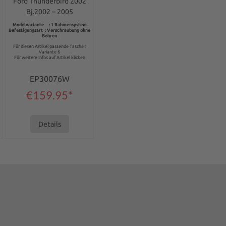
Thunderbird 2002
Ford Thunderbird 2002
Bj.2002 – 2005
Modelvariante : 1 Rahmensystem
Befestigungsart : Verschraubung ohne
Bohren
Für diesen Artikel passende Tasche :
Variante 6
Für weitere Infos auf Artikel klicken
EP30076W
€159.95*
Details