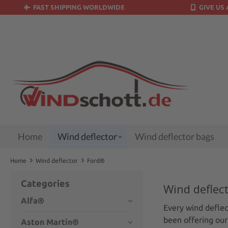
FAST SHIPPING WORLDWIDE
GIVE US 
search
Skip to main navigation
Home
Wind deflector
Wind deflector bags
Home
Wind deflector
Ford®
Categories
Wind deflect
Alfa®
Every wind deflect
been offering our
Aston Martin®