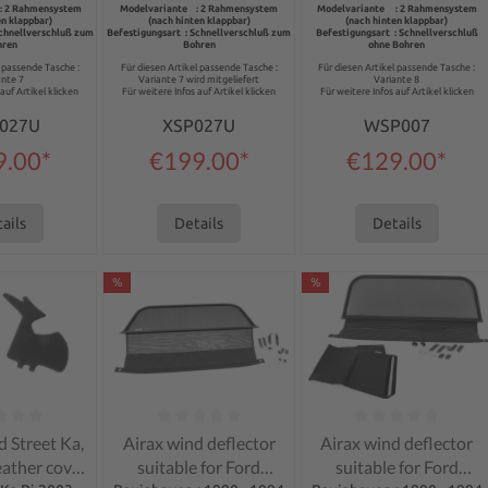
Convertible Cabrio
: 2 Rahmensystem
Modelvariante : 2 Rahmensystem
Modelvariante : 2 Rahmensystem
en klappbar)
(nach hinten klappbar)
(nach hinten klappbar)
Schnellverschluß zum
Befestigungsart : Schnellverschluß zum
Befestigungsart : Schnellverschluß
hren
Bohren
ohne Bohren
l passende Tasche :
Für diesen Artikel passende Tasche :
Für diesen Artikel passende Tasche :
ante 7
Variante 7 wird mitgeliefert
Variante 8
auf Artikel klicken
Für weitere Infos auf Artikel klicken
Für weitere Infos auf Artikel klicken
027U
XSP027U
WSP007
9.00*
€199.00*
€129.00*
ails
Details
Details
%
%
ng of 0 out of 5 stars
Average rating of 0 out of 5 stars
Average rating of 0 out 
 Street Ka,
Airax wind deflector
Airax wind deflector
eather cover
suitable for Ford
suitable for Ford