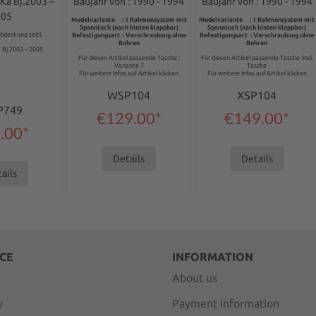
e, 2 pieces
Mercury Capri
Mercury Capri
 Ka Bj.2003 –
Baujahr von : 1990 - 1994
Baujahr von : 1990 - 1994
005
Modelvariante : 1 Rahmensystem mit
Modelvariante : 1 Rahmensystem mit
Spanntuch (nach hinten klappbar)
Spanntuch (nach hinten klappbar)
deckung seitl.
Befestigungsart : Verschraubung ohne
Befestigungsart : Verschraubung ohne
Bohren
Bohren
 Bj.2003 – 2005
Für diesen Artikel passende Tasche :
Für diesen Artikel passende Tasche :incl.
Variante 7
Tasche
Für weitere Infos auf Artikel klicken
Für weitere Infos auf Artikel klicken
WSP104
XSP104
P749
€129.00*
€149.00*
.00*
Details
Details
ails
CE
INFORMATION
About us
y
Payment information