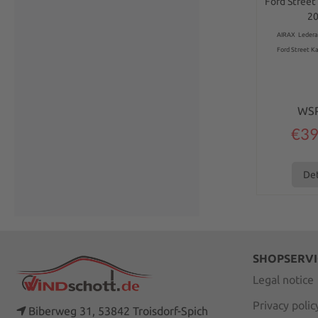
on the sid
Ford Street
2
AIRAX Lederab
Ford Street Ka
WS
€39
Det
SHOPSERVI
Legal notice
Privacy polic
Biberweg 31, 53842 Troisdorf-Spich