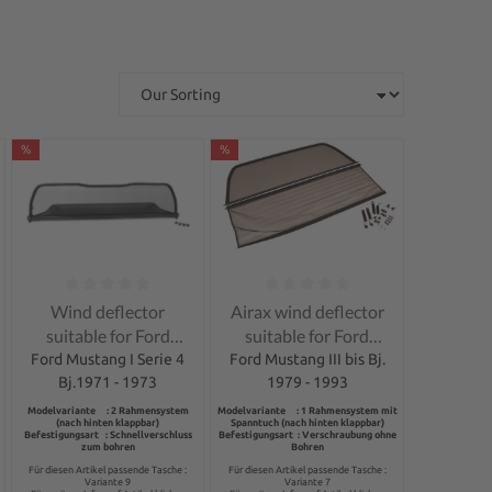
%
%
of 5 stars
Average rating of 0 out of 5 stars
Average rating of 0 out of 5 stars
Wind deflector
Airax wind deflector
suitable for Ford
suitable for Ford
Mustang I Serie 4
Mustang III
Ford Mustang I Serie 4
Ford Mustang III bis Bj.
Bj.1971 - 1973
Convertible
1979 - 1993
Modelvariante : 2 Rahmensystem
Modelvariante : 1 Rahmensystem mit
(nach hinten klappbar)
Spanntuch (nach hinten klappbar)
Befestigungsart : Schnellverschluss
Befestigungsart : Verschraubung ohne
zum bohren
Bohren
Für diesen Artikel passende Tasche :
Für diesen Artikel passende Tasche :
Variante 9
Variante 7