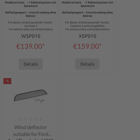
Modelvariante : 1 Rahmensystem mit
Modelvariante : 1 Rahmensystem mit
Spanntuch
Spanntuch
Befestigungsart : Verschraubung ohne
Befestigungsart : Verschraubung ohne
Bohren
Bohren
Für diesen Artikel passende Tasche :
Für diesen Artikel passende Tasche :
Variante 3
Variante 3 wird mitgeliefert
Für weitere Infos auf Artikel klicken
Für weitere Infos auf Artikel klicken
WSP010
XSP010
€139.00*
€159.00*
Details
Details
%
of 5 stars
Average rating of 0 out of 5 stars
Wind deflector
suitable for Ford