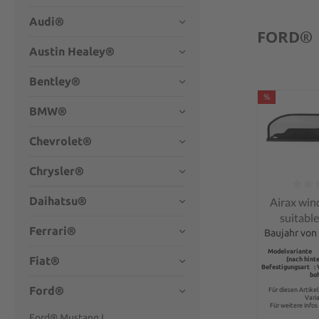
Audi®
FORD®
Austin Healey®
Bentley®
%
BMW®
Chevrolet®
Chrysler®
Average rati
Daihatsu®
Airax win
suitable
Ferrari®
Musta
Baujahr von 
Converti
Modelvariante 
Fiat®
(nach hint
Befestigungsart :
bo
Ford®
Für diesen Artike
Vari
Für weitere Infos 
Ford® Mustang I