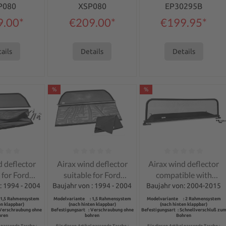
P080
XSP080
EP30295B
9.00*
€209.00*
€199.95*
ails
Details
Details
%
%
ng of 0 out of 5 stars
Average rating of 0 out of 5 stars
Average rating of 0 out 
d deflector
Airax wind deflector
Airax wind deflector
 for Ford
suitable for Ford
compatible with
IV Cabrio
Mustang IV Cabrio
Mustang V 5
: 1994 - 2004
Baujahr von : 1994 - 2004
Baujahr von: 2004-2015
 1,5 Rahmensystem
Modelvariante : 1,5 Rahmensystem
Modelvariante : 2 Rahmensystem
en klappbar)
(nach hinten klappbar)
(nach hinten klappbar)
 Verschraubung ohne
Befestigungsart : Verschraubung ohne
Befestigungsart : Schnellverschluß zu
hren
bohren
Bohren