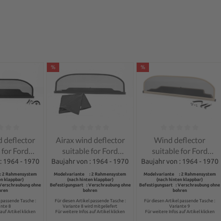
%
%
ng of 0 out of 5 stars
Average rating of 0 out of 5 stars
Average rating of 0 out 
d deflector
Airax wind deflector
Wind deflector
 for Ford
suitable for Ford
suitable for Ford
g 1,2,3
Mustag 1,2,3
Mustang 1,2,3
: 1964 - 1970
Baujahr von : 1964 - 1970
Baujahr von : 1964 - 1970
ble Cabrio
Convertible Cabrio
Convertible Cabrio
: 2 Rahmensystem
Modelvariante : 2 Rahmensystem
Modelvariante : 2 Rahmensystem
en klappbar)
(nach hinten klappbar)
(nach hinten klappbar)
 Verschraubung ohne
Befestigungsart : Verschraubung ohne
Befestigungsart : Verschraubung ohne
hren
bohren
bohren
l passende Tasche :
Für diesen Artikel passende Tasche :
Für diesen Artikel passende Tasche :
ante 8
Variante 8 wird mitgeliefert
Variante 9
auf Artikel klicken
Für weitere Infos auf Artikel klicken
Für weitere Infos auf Artikel klicken