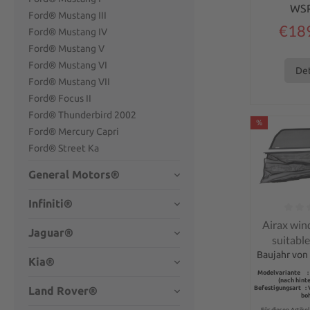
WS
Ford® Mustang III
€18
Ford® Mustang IV
Ford® Mustang V
Ford® Mustang VI
Det
Ford® Mustang VII
Ford® Focus II
Ford® Thunderbird 2002
%
Ford® Mercury Capri
Ford® Street Ka
General Motors®
Infiniti®
Average rati
Airax win
Jaguar®
suitable
Mustang 
Baujahr von 
Kia®
Modelvariante :
(nach hint
Land Rover®
Befestigungsart :
bo