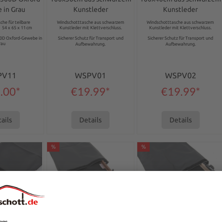
 in Grau
Kunstleder
Kunstleder
he für teilbare
Windschotttasche aus schwarzem
Windschotttasche aus schwarzem
4 x 65 x 11 cm
Kunstleder mit Klettverschluss.
Kunstleder mit Klettverschluss.
00D Oxford-Gewebe in
Sicherer Schutz für Transport und
Sicherer Schutz für Transport und
rau
Aufbewahrung.
Aufbewahrung.
PV11
WSPV01
WSPV02
.00*
€19.99*
€19.99*
ails
Details
Details
%
%
ng of 0 out of 5 stars
Average rating of 0 out of 5 stars
Average rating of 0 out 
lector bag
Wind deflector bag
Wind deflector bag