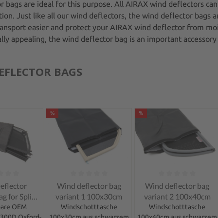
 bags are ideal for this purpose. All AIRAX wind deflectors can
ion. Just like all our wind deflectors, the wind deflector bags a
ansport easier and protect your AIRAX wind deflector from mois
ally appealing, the wind deflector bag is an important accessory 
EFLECTOR BAGS
%
%
ng of 0 out of 5 stars
Average rating of 0 out of 5 stars
Average rating of 0 out 
eflector
Wind deflector bag
Wind deflector bag
g for Split
variant 1 100x30cm
variant 2 100x40cm
Deflectors
lbare OEM
Windschotttasche
Windschotttasche
 300D Oxford-
5 x 11 cm
100x30cm aus schwarzem
100x40cm aus schwarzem