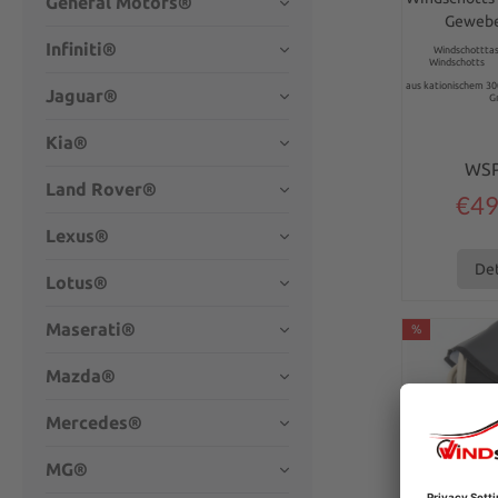
General Motors®
Gewebe
Infiniti®
Windschotttasc
Windschotts 5
aus kationischem 3
Jaguar®
G
Kia®
WS
Land Rover®
€49
Lexus®
Det
Lotus®
Maserati®
%
Mazda®
Mercedes®
MG®
Average rati
Wind def