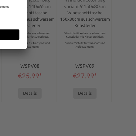
variant 8 140x65cm
variant 9 150x80cm
Windschotttasche
Windschotttasche
140x65cm aus schwarzem
150x80cm aus schwarzem
Kunstleder
Kunstleder
Windschotttasche aus schwarzem
Windschotttasche aus schwarzem
Kunstleder mit Klettverschluss.
Kunstleder mit Klettverschluss.
Sicherer Schutz für Transport und
Sicherer Schutz für Transport und
Aufbewahrung.
Aufbewahrung.
WSPV08
WSPV09
€25.99*
€27.99*
Details
Details