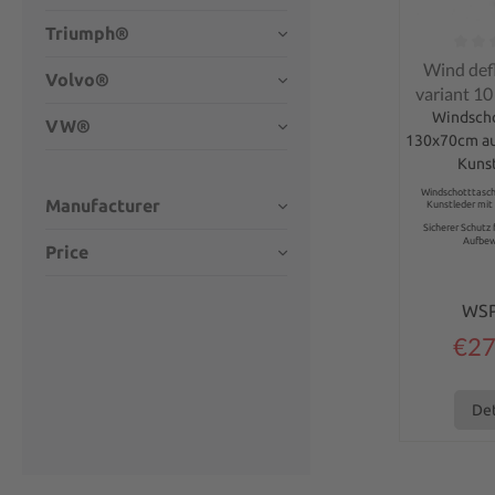
Triumph®
Average rati
Wind def
Volvo®
variant 1
Windsch
VW®
130x70cm a
Kuns
Windschotttasc
Manufacturer
Kunstleder mit 
Sicherer Schutz 
Aufbew
Price
WS
€27
Det