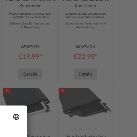
Kunstleder
Kunstleder
Windschotttasche aus schwarzem
Windschotttasche aus schwarzem
Kunstleder mit Klettverschluss.
Kunstleder mit Klettverschluss.
Sicherer Schutz für Transport und
Sicherer Schutz für Transport und
Aufbewahrung.
Aufbewahrung.
WSPV03
WSPV04
€19.99*
€22.99*
Details
Details
%
%
of 5 stars
Average rating of 0 out of 5 stars
Average rating of 0 out of 5 stars
Wind deflector bag
Wind deflector bag