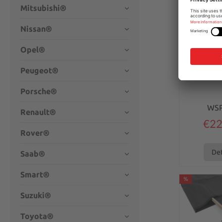
Mitsubishi®
variant 
Windsch
Nissan®
120x50cm a
Kuns
Opel®
Windschotttasc
Kunstleder mit 
Peugeot®
Sicherer Schutz 
Aufbew
Porsche®
WS
Renault®
€22
Rover®
Det
Saab®
Smart®
%
Suzuki®
Toyota®