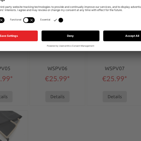
5 120x50cm
variant 6 130x40cm
variant 7 140x50cm
otttasche
Windschotttasche
Windschotttasche
us schwarzem
130x40cm aus schwarzem
140x50cm aus schwarzem
tleder
Kunstleder
Kunstleder
he aus schwarzem
Windschotttasche aus schwarzem
Windschotttasche aus schwarzem
Klettverschluss.
Kunstleder mit Klettverschluss.
Kunstleder mit Klettverschluss.
für Transport und
Sicherer Schutz für Transport und
Sicherer Schutz für Transport und
ahrung.
Aufbewahrung.
Aufbewahrung.
PV05
WSPV06
WSPV07
.99*
€25.99*
€25.99*
ails
Details
Details