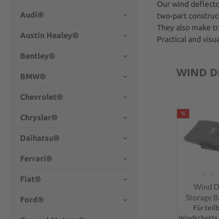
Our wind deflector
Audi®
two-part construct
They also make tr
Austin Healey®
Practical and visu
Bentley®
WIND D
BMW®
Chevrolet®
%
Chrysler®
Daihatsu®
Ferrari®
Fiat®
Average rati
Wind D
Storage Ba
Ford®
OEM Wind 
Für tei
Windschotts
– 54 x 6