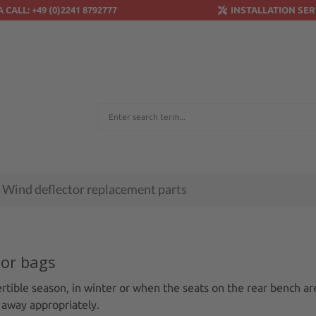
A CALL: +49 (0)2241 8792777
INSTALLATION SER
Wind deflector replacement parts
tor bags
rtible season, in winter or when the seats on the rear bench ar
away appropriately.