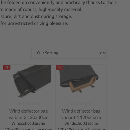
 be folded up conveniently and practically thanks to their
re made of robust, high-quality material.
ture, dirt and dust during storage.
for unrestricted driving pleasure.
%
%
of 5 stars
Average rating of 0 out of 5 stars
Average rating of 0 out of 5 stars
Wind deflector bag
Wind deflector bag
variant 3 120x30cm
variant 4 120x40cm
Windschotttasche
Windschotttasche
120x30cm aus schwarzem
120x40cm aus schwarzem