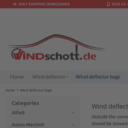
FAST SHIPPING WORLDWIDE
GIVE US 
search
Skip to main navigation
Home
Wind deflector
Wind deflector bags
Home
Wind deflector bags
Categories
Wind deflec
Alfa®
Outside the conve
should be stowed 
Aston Martin®