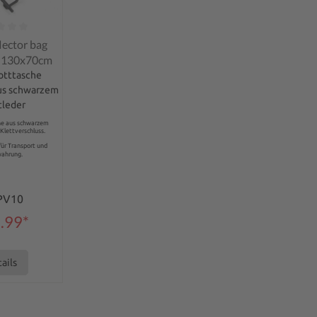
ng of 0 out of 5 stars
lector bag
0 130x70cm
otttasche
us schwarzem
tleder
he aus schwarzem
Klettverschluss.
für Transport und
ahrung.
PV10
.99*
ails