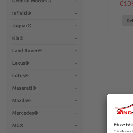
General Motors®
€10
Infiniti®
Det
Jaguar®
Kia®
Land Rover®
Lexus®
Lotus®
Maserati®
Mazda®
Mercedes®
MG®