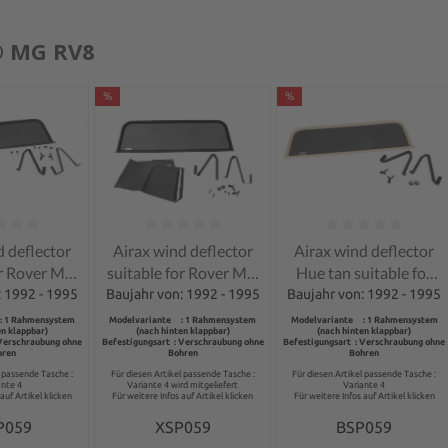
 MG RV8
%
%
ng of 0 out of 5 stars
Average rating of 0 out of 5 stars
Average rating of 0 out 
d deflector
Airax wind deflector
Airax wind deflector
or Rover MG
suitable for Rover MG
Hue tan suitable for
V8
RV8
Rover MG RV8
: 1992 - 1995
Baujahr von: 1992 - 1995
Baujahr von: 1992 - 1995
: 1 Rahmensystem
Modelvariante : 1 Rahmensystem
Modelvariante : 1 Rahmensystem
en klappbar)
(nach hinten klappbar)
(nach hinten klappbar)
 Verschraubung ohne
Befestigungsart : Verschraubung ohne
Befestigungsart : Verschraubung ohne
hren
Bohren
Bohren
l passende Tasche :
Für diesen Artikel passende Tasche :
Für diesen Artikel passende Tasche :
ante 4
Variante 4 wird mitgeliefert
Variante 4
auf Artikel klicken
Für weitere Infos auf Artikel klicken
Für weitere Infos auf Artikel klicken
P059
XSP059
BSP059