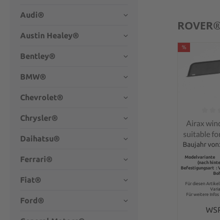
Audi®
ROVER®
Austin Healey®
%
Bentley®
BMW®
Chevrolet®
Chrysler®
Average rati
Airax win
suitable f
Daihatsu®
R
Baujahr von
Modelvariante 
Ferrari®
(nach hint
Befestigungsart :
Bo
Fiat®
Für diesen Artike
Vari
Für weitere Infos 
Ford®
WS