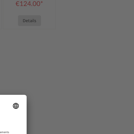
€124.00*
Details