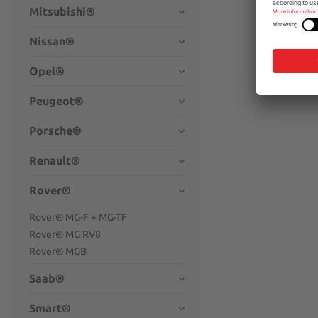
Mitsubishi®
Nissan®
Opel®
Peugeot®
Porsche®
Renault®
Rover®
Rover® MG-F + MG-TF
Rover® MG RV8
Rover® MGB
Saab®
Smart®