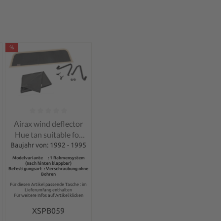
%
of 5 stars
Average rating of 0 out of 5 stars
Airax wind deflector
Hue tan suitable for
Rover MG RV8
Baujahr von: 1992 - 1995
Modelvariante : 1 Rahmensystem
(nach hinten klappbar)
Befestigungsart : Verschraubung ohne
Bohren
Für diesen Artikel passende Tasche : im
Lieferumfang enthalten
Für weitere Infos auf Artikel klicken
XSPB059