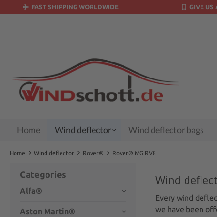
FAST SHIPPING WORLDWIDE
GIVE US 
search
Skip to main navigation
Home
Wind deflector
Wind deflector bags
Home
Wind deflector
Rover®
Rover® MG RV8
Categories
Wind deflec
Alfa®
Every wind deflec
we have been offe
Aston Martin®