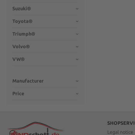
Suzuki®
Toyota®
Triumph®
Volvo®
VW®
Manufacturer
Price
SHOPSERVI
Legal notice