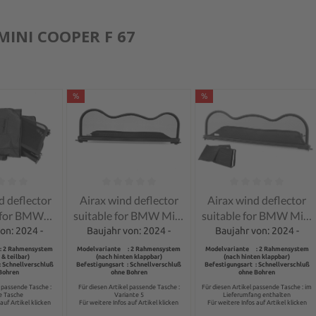
INI COOPER F 67
%
%
ng of 0 out of 5 stars
Average rating of 0 out of 5 stars
Average rating of 0 out 
d deflector
Airax wind deflector
Airax wind deflector
e for BMW
suitable for BMW Mini
suitable for BMW Mini
, COOPER,
One Cooper F67
One Cooper F67
on: 2024 -
Baujahr von: 2024 -
Baujahr von: 2024 -
 S F 67
Cabrio
Cabrio
: 2 Rahmensystem
Modelvariante : 2 Rahmensystem
Modelvariante : 2 Rahmensystem
 & teilbar)
(nach hinten klappbar)
(nach hinten klappbar)
ckwards and
: Schnellverschluß
Befestigungsart : Schnellverschluß
Befestigungsart : Schnellverschluß
Bohren
ohne Bohren
ohne Bohren
incl. bag
l passende Tasche :
Für diesen Artikel passende Tasche :
Für diesen Artikel passende Tasche : im
ve Tasche
Variante 5
Lieferumfang enthalten
auf Artikel klicken
Für weitere Infos auf Artikel klicken
Für weitere Infos auf Artikel klicken