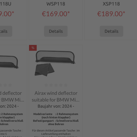
118U
WSP118
XSP118
9.00*
€169.00*
€189.00*
ails
Details
Details
%
ng of 0 out of 5 stars
Average rating of 0 out of 5 stars
d deflector
Airax wind deflector
or BMW Mini
suitable for BMW Mini
oper F67
One Cooper F67
on: 2024 -
Baujahr von: 2024 -
brio
Cabrio
: 2 Rahmensystem
Modelvariante : 2 Rahmensystem
en klappbar)
(nach hinten klappbar)
: Schnellverschluß
Befestigungsart : Schnellverschluß
Bohren
ohne Bohren
l passende Tasche :
Für diesen Artikel passende Tasche : im
ante 5
Lieferumfang enthalten