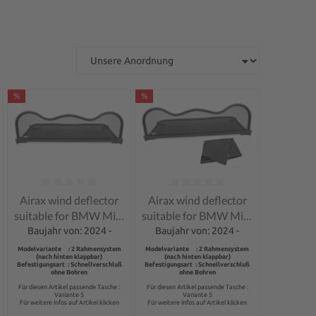
%
%
of 5 stars
Average rating of 0 out of 5 stars
Average rating of 0 out of 5 stars
Airax wind deflector
Airax wind deflector
suitable for BMW Mini
suitable for BMW Mini
One Cooper F67
One Cooper F67
Baujahr von: 2024 -
Baujahr von: 2024 -
Cabrio
Cabrio
Modelvariante : 2 Rahmensystem
Modelvariante : 2 Rahmensystem
(nach hinten klappbar)
(nach hinten klappbar)
Befestigungsart : Schnellverschluß
Befestigungsart : Schnellverschluß
ohne Bohren
ohne Bohren
Für diesen Artikel passende Tasche :
Für diesen Artikel passende Tasche :
Variante 5
Variante 5
Für weitere Infos auf Artikel klicken
Für weitere Infos auf Artikel klicken