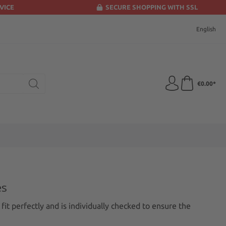
VICE
SECURE SHOPPING WITH SSL
English
€0.00*
es
t perfectly and is individually checked to ensure the