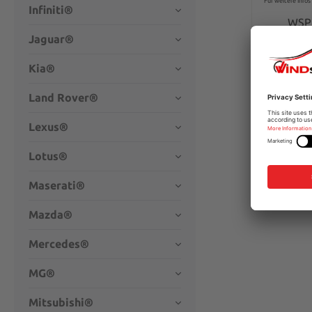
Für weitere Infos 
Infiniti®
WSP
Jaguar®
€16
Kia®
Det
Land Rover®
Lexus®
Lotus®
Maserati®
Mazda®
Mercedes®
MG®
Mitsubishi®