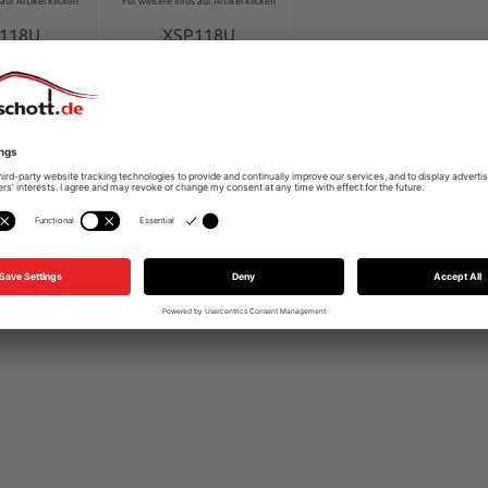
auf Artikel klicken
Für weitere Infos auf Artikel klicken
118U
XSP118U
9.00*
€189.00*
ails
Details