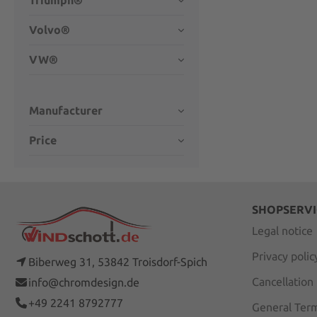
Triumph®
Volvo®
VW®
Manufacturer
Price
SHOPSERVI
Legal notice
Privacy polic
Biberweg 31, 53842 Troisdorf-Spich
Cancellation
info@chromdesign.de
+49 2241 8792777
General Term