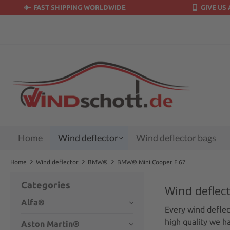
FAST SHIPPING WORLDWIDE
GIVE US 
search
Skip to main navigation
Home
Wind deflector
Wind deflector bags
Home
Wind deflector
BMW®
BMW® Mini Cooper F 67
Categories
Wind deflec
Alfa®
Every wind deflec
high quality we h
Aston Martin®