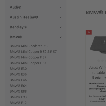
Audi®
BMW® M
Austin Healey®
Bentley®
%
BMW®
BMW® Mini Roadster R59
BMW® Mini Cooper R 52 & R 57
BMW® Mini Cooper F 57
BMW® Mini Cooper F 67
Average rati
Airax Win
BMW® E30
suitabl
BMW® E36
MINI ONE
Baujahr v
BMW® E46
COOPER
Modelvariante 
BMW® E64
(klappbar
folding ba
Befestigungsart 
BMW® E88
ohne 
middle 
BMW® E93
Für diesen Artike
inclusi
Für weitere Infos 
BMW® F12