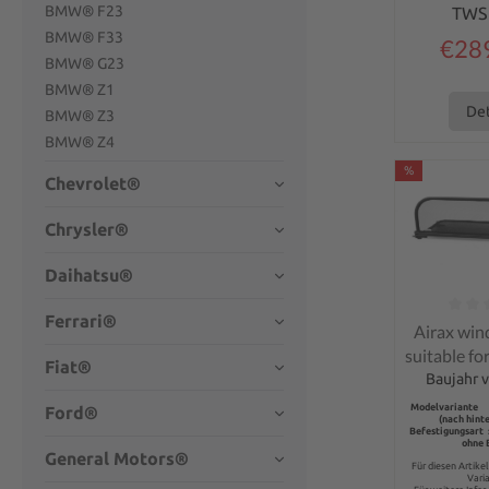
BMW® F23
TWS
BMW® F33
€28
BMW® G23
BMW® Z1
Det
BMW® Z3
BMW® Z4
%
Chevrolet®
Chrysler®
Daihatsu®
Ferrari®
Average rati
Airax win
suitable f
Fiat®
One Co
Baujahr v
Ca
Modelvariante 
Ford®
(nach hint
Befestigungsart 
ohne 
General Motors®
Für diesen Artike
Vari