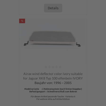
Details
%
Average rating of 0 out of 5 stars
Airax wind deflector color ivory suitable
for Jaguar XK8 Typ 100 elfenbein IVORY
Baujahr von: 1996 – 2005
Modelvariante : 2 Rahmensystem (nach hinten klappbar)
Befestigungsart : Schnellverschluß zum Bohren
Für diesen Artikel passende Tasche : Variante 6
Für weitere Infos auf Artikel klicken