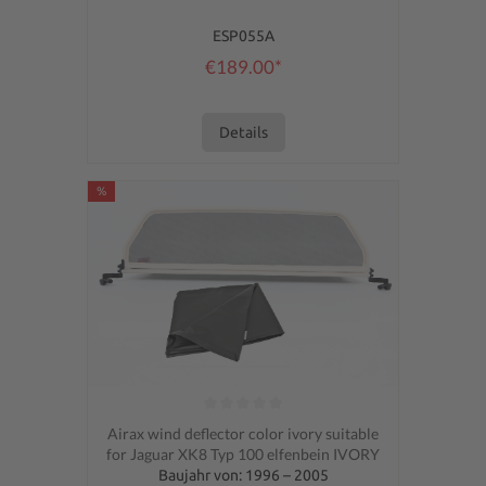
ESP055A
€189.00*
Details
%
Average rating of 0 out of 5 stars
Airax wind deflector color ivory suitable
for Jaguar XK8 Typ 100 elfenbein IVORY
Baujahr von: 1996 – 2005