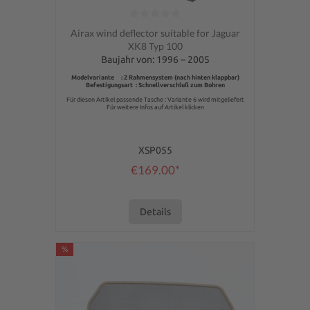
Average rating of 0 out of 5 stars
Airax wind deflector suitable for Jaguar
XK8 Typ 100
Baujahr von: 1996 – 2005
Modelvariante : 2 Rahmensystem (nach hinten klappbar)
Befestigungsart : Schnellverschluß zum Bohren
Für diesen Artikel passende Tasche : Variante 6 wird mitgeliefert
Für weitere Infos auf Artikel klicken
XSP055
€169.00*
Details
%