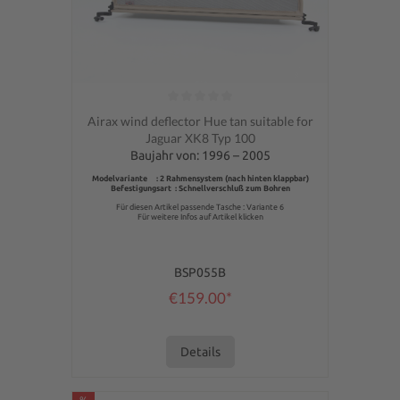
Average rating of 0 out of 5 stars
Airax wind deflector Hue tan suitable for
Jaguar XK8 Typ 100
Baujahr von: 1996 – 2005
Modelvariante : 2 Rahmensystem (nach hinten klappbar)
Befestigungsart : Schnellverschluß zum Bohren
Für diesen Artikel passende Tasche : Variante 6
Für weitere Infos auf Artikel klicken
BSP055B
€159.00*
Details
%