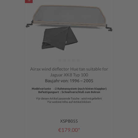
Average rating of 0 out of 5 stars
Airax wind deflector Hue tan suitable for
Jaguar XK8 Typ 100
Baujahr von: 1996 – 2005
Modelvariante : 2 Rahmensystem (nach hinten klappbar)
Befestigungsart : Schnellverschluß zum Bohren
Für diesen Artikel passende Tasche : wird mitgeliefert
Für weitere Infos auf Artikel klicken
XSPB055
€179.00*