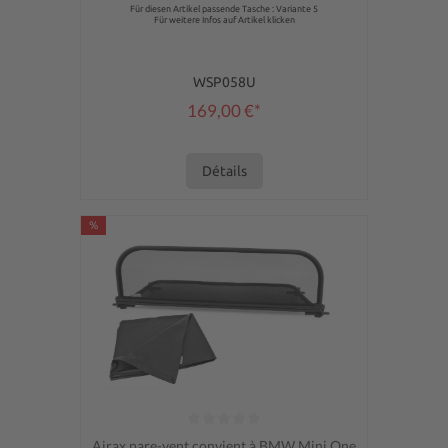
Für diesen Artikel passende Tasche : Variante 5
Für weitere Infos auf Artikel klicken
WSP058U
169,00 €*
Détails
%
Note moyenne de 0 sur 5 étoiles
Airax pare-vent convient à BMW Mini One