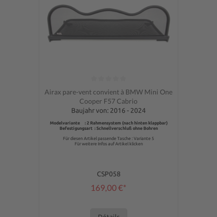
Note moyenne de 0 sur 5 étoiles
Airax pare-vent convient à BMW Mini One
Cooper F57 Cabrio
Baujahr von: 2016 - 2024
Modelvariante : 2 Rahmensystem (nach hinten klappbar)
Befestigungsart : Schnellverschluß ohne Bohren
Für diesen Artikel passende Tasche : Variante 5
Für weitere Infos auf Artikel klicken
CSP058
169,00 €*