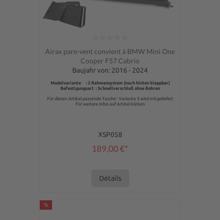
Note moyenne de 0 sur 5 étoiles
Airax pare-vent convient à BMW Mini One
Cooper F57 Cabrio
Baujahr von: 2016 - 2024
Modelvariante : 2 Rahmensystem (nach hinten klappbar)
Befestigungsart : Schnellverschluß ohne Bohren
Für diesen Artikel passende Tasche : Variante 5 wird mitgeliefert
Für weitere Infos auf Artikel klicken
XSP058
189,00 €*
Détails
%