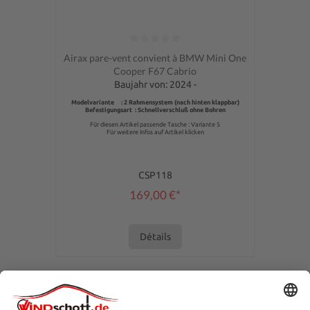
Note moyenne de 0 sur 5 étoiles
Airax pare-vent convient à BMW Mini One
Cooper F67 Cabrio
Baujahr von: 2024 -
Modelvariante : 2 Rahmensystem (nach hinten klappbar)
Befestigungsart : Schnellverschluß ohne Bohren
Für diesen Artikel passende Tasche : Variante 5
Für weitere Infos auf Artikel klicken
CSP118
169,00 €*
Détails
ASSISTANCE TÉLÉPHONIQUE