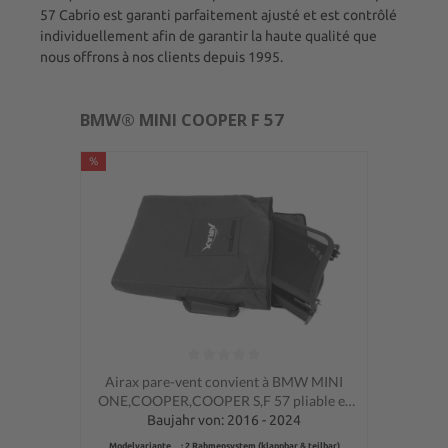
57 Cabrio est garanti parfaitement ajusté et est contrôlé
individuellement afin de garantir la haute qualité que
nous offrons à nos clients depuis 1995.
BMW® MINI COOPER F 57
%
Note moyenne de 0 sur 5 étoiles
Airax pare-vent convient à BMW MINI
ONE,COOPER,COOPER S,F 57 pliable et
pliable au milieu, avec poche)
Baujahr von: 2016 - 2024
Modelvariante : 2 Rahmensystem (klappbar & teilbar)