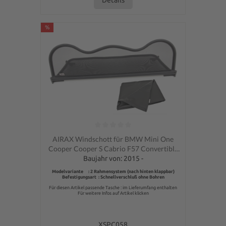
Détails
%
Note moyenne de 0 sur 5 étoiles
AIRAX Windschott für BMW Mini One
Cooper Cooper S Cabrio F57 Convertible
Carbon Optik incl. Tasche
Baujahr von: 2015 -
Modelvariante : 2 Rahmensystem (nach hinten klappbar)
Befestigungsart : Schnellverschluß ohne Bohren
Für diesen Artikel passende Tasche : im Lieferumfang enthalten
Für weitere Infos auf Artikel klicken
XSPC058