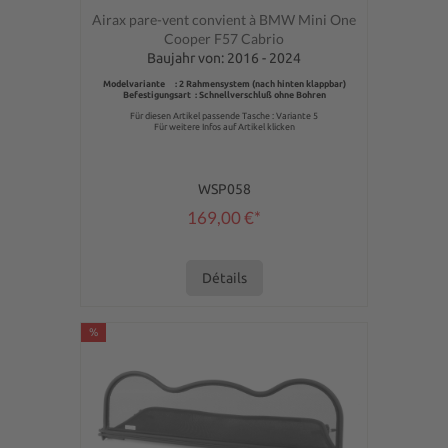
Note moyenne de 0 sur 5 étoiles
Airax pare-vent convient à BMW Mini One
Cooper F57 Cabrio
Baujahr von: 2016 - 2024
Modelvariante : 2 Rahmensystem (nach hinten klappbar)
Befestigungsart : Schnellverschluß ohne Bohren
Für diesen Artikel passende Tasche : Variante 5
Für weitere Infos auf Artikel klicken
WSP058
169,00 €*
Détails
%