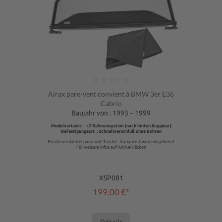
Note moyenne de 0 sur 5 étoiles
Airax pare-vent convient à BMW 3er E36
Cabrio
Baujahr von : 1993 – 1999
Modelvariante : 2 Rahmensystem (nach hinten klappbar)
Befestigungsart : Schnellverschluß ohne Bohren
Für diesen Artikel passende Tasche : Variante 8 wird mitgeliefert
Für weitere Infos auf Artikel klicken
XSP081
199,00 €*
Détails