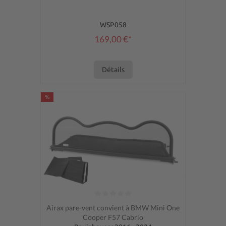
WSP058
169,00 €*
Détails
%
Note moyenne de 0 sur 5 étoiles
Airax pare-vent convient à BMW Mini One
Cooper F57 Cabrio