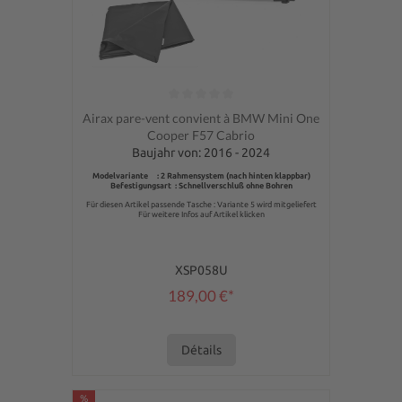
Note moyenne de 0 sur 5 étoiles
Airax pare-vent convient à BMW Mini One
Cooper F57 Cabrio
Baujahr von: 2016 - 2024
Modelvariante : 2 Rahmensystem (nach hinten klappbar)
Befestigungsart : Schnellverschluß ohne Bohren
Für diesen Artikel passende Tasche : Variante 5 wird mitgeliefert
Für weitere Infos auf Artikel klicken
XSP058U
189,00 €*
Détails
%