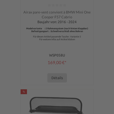
Note moyenne de 0 sur 5 étoiles
Airax pare-vent convient à BMW Mini One
Cooper F57 Cabrio
Baujahr von: 2016 - 2024
Modelvariante : 2 Rahmensystem (nach hinten klappbar)
Befestigungsart : Schnellverschluß ohne Bohren
Für diesen Artikel passende Tasche : Variante 5
Für weitere Infos auf Artikel klicken
WSP058U
169,00 €*
Détails
%