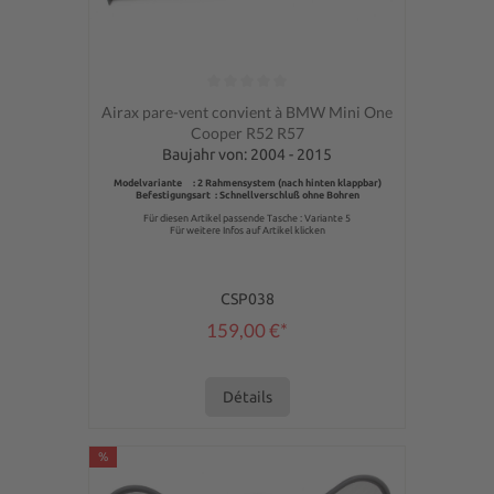
Note moyenne de 0 sur 5 étoiles
Airax pare-vent convient à BMW Mini One
Cooper R52 R57
Baujahr von: 2004 - 2015
Modelvariante : 2 Rahmensystem (nach hinten klappbar)
Befestigungsart : Schnellverschluß ohne Bohren
Für diesen Artikel passende Tasche : Variante 5
Für weitere Infos auf Artikel klicken
CSP038
159,00 €*
Détails
%