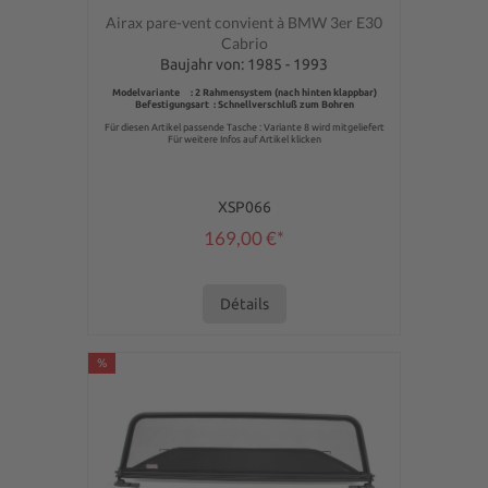
Note moyenne de 0 sur 5 étoiles
Airax pare-vent convient à BMW 3er E30
Cabrio
Baujahr von: 1985 - 1993
Modelvariante : 2 Rahmensystem (nach hinten klappbar)
Befestigungsart : Schnellverschluß zum Bohren
Für diesen Artikel passende Tasche : Variante 8 wird mitgeliefert
Für weitere Infos auf Artikel klicken
XSP066
169,00 €*
Détails
%