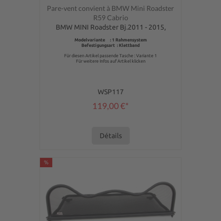
Note moyenne de 0 sur 5 étoiles
Pare-vent convient à BMW Mini Roadster
R59 Cabrio
BMW MINI Roadster Bj.2011 - 2015,
Modelvariante : 1 Rahmensystem
Befestigungsart : Klettband
Für diesen Artikel passende Tasche : Variante 1
Für weitere Infos auf Artikel klicken
WSP117
119,00 €*
Détails
%