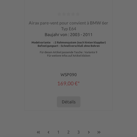
Note moyenne de 0 sur 5 étoiles
Airax pare-vent pour convient à BMW 6er
Typ E64
Baujahr von : 2003 - 2011
Modelvariante : 2 Rahmensystem (nach hinten klappbar)
Befestigungsart : Schnellverschluß ohne Bohren
Für diesen Artikel passende Tasche : Variante 9
Für weitere Infos auf Artikel klicken
WSP090
169,00 €*
Détails
1
2
3