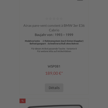
Note moyenne de 0 sur 5 étoiles
Airax pare-vent convient à BMW 3er E36
Cabrio
Baujahr von : 1993 – 1999
Modelvariante : 2 Rahmensystem (nach hinten klappbar)
Befestigungsart : Schnellverschluß ohne Bohren
Für diesen Artikel passende Tasche : Variante 8
Für weitere Infos auf Artikel klicken
WSP081
189,00 €*
Détails
%