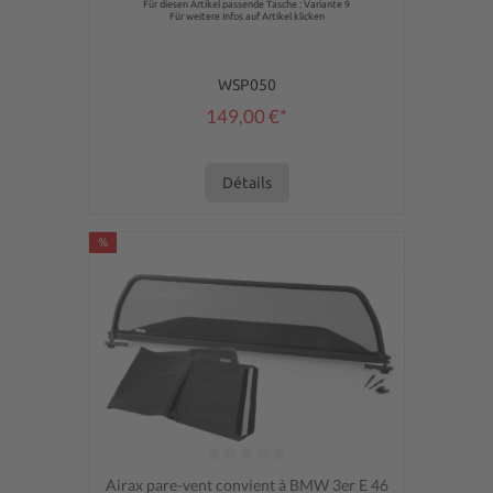
Für diesen Artikel passende Tasche : Variante 9
Für weitere Infos auf Artikel klicken
WSP050
149,00 €*
Détails
%
Note moyenne de 0 sur 5 étoiles
Airax pare-vent convient à BMW 3er E 46