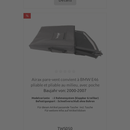
%
Note moyenne de 0 sur 5 étoiles
Airax pare-vent convient à BMW E46
pliable et pliable au milieu, avec poche
Baujahr von: 2000-2007
Modelvariante : 2 Rahmensystem (klappbar & teilbar)
Befestigungsart : Schnellverschluß ohne Bohren
Für diesen Artikel passende Tasche : incl. Tasche
Für weitere Infos auf Artikel klicken
TWS050