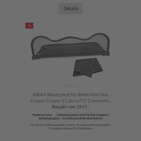
Détails
%
Note moyenne de 0 sur 5 étoiles
AIRAX Windschott für BMW Mini One
Cooper Cooper S Cabrio F57 Convertible
Carbon Optik incl. Tasche
Baujahr von: 2015 -
Modelvariante : 2 Rahmensystem (nach hinten klappbar)
Befestigungsart : Schnellverschluß ohne Bohren
Für diesen Artikel passende Tasche : im Lieferumfang enthalten
Für weitere Infos auf Artikel klicken