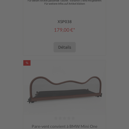
Für diesen Artikel passende Tasche : Variante 5 wird mitgeliefert
Für weitere Infos auf Artikel klicken
XSP038
179,00 €*
Détails
%
Note moyenne de 0 sur 5 étoiles
Pare-vent convient à BMW Mini One