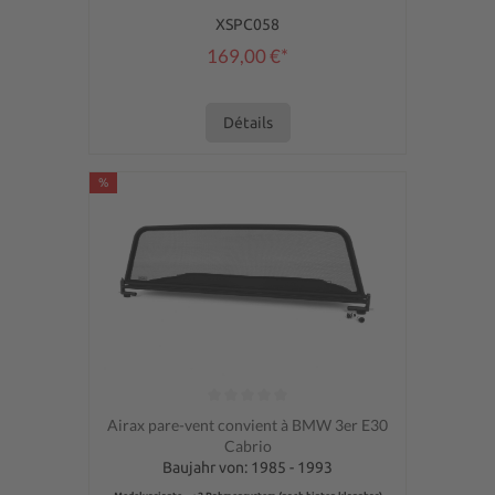
XSPC058
169,00 €*
Détails
%
Note moyenne de 0 sur 5 étoiles
Airax pare-vent convient à BMW 3er E30
Cabrio
Baujahr von: 1985 - 1993