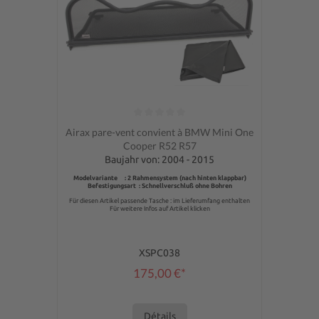
Note moyenne de 0 sur 5 étoiles
Airax pare-vent convient à BMW Mini One
Cooper R52 R57
Baujahr von: 2004 - 2015
Modelvariante : 2 Rahmensystem (nach hinten klappbar)
Befestigungsart : Schnellverschluß ohne Bohren
Für diesen Artikel passende Tasche : im Lieferumfang enthalten
Für weitere Infos auf Artikel klicken
XSPC038
175,00 €*
Détails