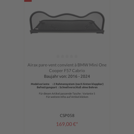
Note moyenne de 0 sur 5 étoiles
Airax pare-vent convient à BMW Mini One
Cooper F57 Cabrio
Baujahr von: 2016 - 2024
Modelvariante : 2 Rahmensystem (nach hinten klappbar)
Befestigungsart : Schnellverschluß ohne Bohren
Für diesen Artikel passende Tasche : Variante 5
Für weitere Infos auf Artikel klicken
CSP058
169,00 €*