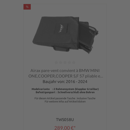
%
Note moyenne de 0 sur 5 étoiles
Airax pare-vent convient à BMW MINI
ONE,COOPER,COOPER S,F 57 pliable et
pliable au milieu, avec poche)
Baujahr von: 2016 - 2024
Modelvariante : 2 Rahmensystem (klappbar & teilbar)
Befestigungsart : Schnellverschluß ohne Bohren
Für diesen Artikel passende Tasche : inclusive Tasche
Für weitere Infos auf Artikel klicken
TWS058U
289,00 €*