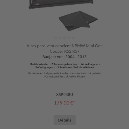
Note moyenne de 0 sur 5 étoiles
Airax pare-vent convient à BMW Mini One
Cooper R52 R57
Baujahr von: 2004 - 2015
Modelvariante : 2 Rahmensystem (nach hinten klappbar)
Befestigungsart : Schnellverschluß ohne Bohren
Für diesen Artikel passende Tasche : Variante 5 wird mitgeliefert
Für weitere Infos auf Artikel klicken
XSP038U
179,00 €*
Détails