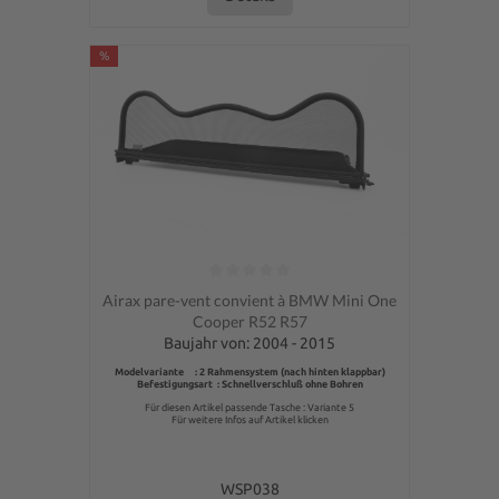
%
Note moyenne de 0 sur 5 étoiles
Airax pare-vent convient à BMW Mini One
Cooper R52 R57
Baujahr von: 2004 - 2015
Modelvariante : 2 Rahmensystem (nach hinten klappbar)
Befestigungsart : Schnellverschluß ohne Bohren
Für diesen Artikel passende Tasche : Variante 5
Für weitere Infos auf Artikel klicken
WSP038