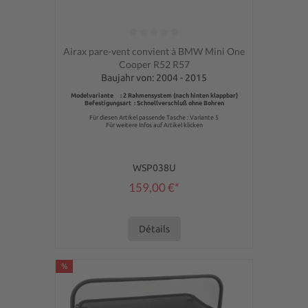
Note moyenne de 0 sur 5 étoiles
Airax pare-vent convient à BMW Mini One
Cooper R52 R57
Baujahr von: 2004 - 2015
Modelvariante : 2 Rahmensystem (nach hinten klappbar)
Befestigungsart : Schnellverschluß ohne Bohren
Für diesen Artikel passende Tasche : Variante 5
Für weitere Infos auf Artikel klicken
WSP038U
159,00 €*
Détails
%