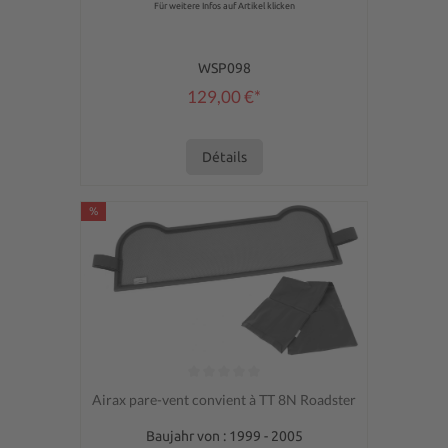
Für weitere Infos auf Artikel klicken
WSP098
129,00 €*
Détails
%
Note moyenne de 0 sur 5 étoiles
Airax pare-vent convient à TT 8N Roadster
Baujahr von : 1999 - 2005