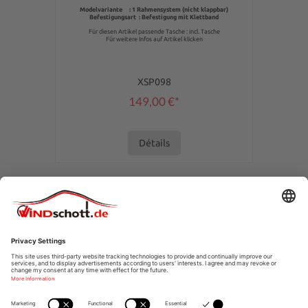
Modelvariante : 1 Rahmensystem (nicht klappbar)
Befestigungsart :
Befestigung mit Klettband
Für diesen Artikel passende Tasche : incl. Tasche
Für weitere Infos auf Artikel klicken
XSP098
149,00 €*
Détails
ASSISTANCE TÉLÉPHONIQUE
SERVICE DE BOUTIQUE
INFORMATIONS