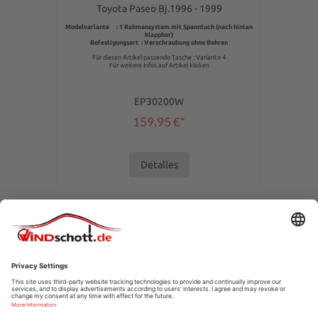
Toyota Paseo Bj.1996 - 1999
Modelvariante : 1 Rahmensystem mit Spanntuch (nach hinten
klappbar)
Befestigungsart : Verschraubung ohne Bohren
Für diesen Artikel passende Tasche : Variante 4
Für weitere Infos auf Artikel klicken
EP30200W
159,95 €*
Detalles
LÍNEA DE ASISTENCIA
SERVICIO DE TIENDA