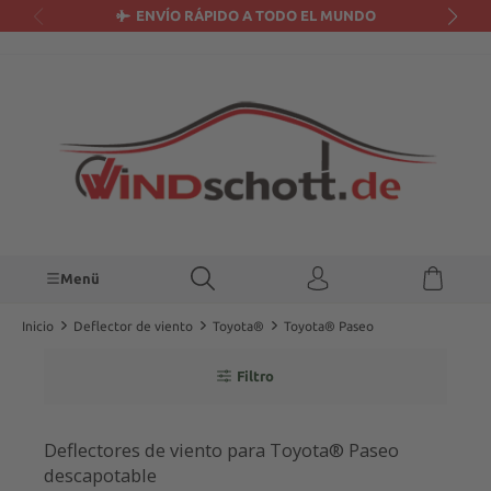
ENVÍO RÁPIDO A TODO EL MUNDO
enido principal
Menü
Inicio
Deflector de viento
Toyota®
Toyota® Paseo
Filtro
Deflectores de viento para Toyota® Paseo
descapotable