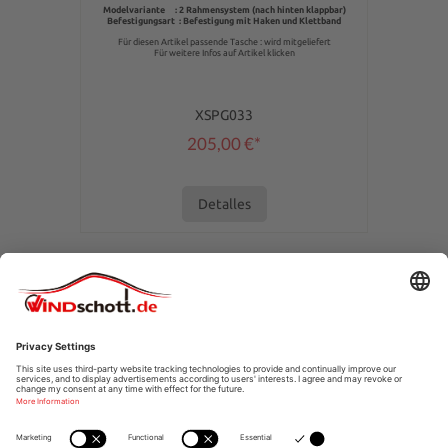
Modelvariante : 2 Rahmensystem (nach hinten klappbar)
Befestigungsart : Befestigung mit Haken und Klettband
Für diesen Artikel passende Tasche : wird mitgeliefert
Für weitere Infos auf Artikel klicken
XSPG033
205,00 €*
Detalles
LÍNEA DE ASISTENCIA
SERVICIO DE TIENDA
INFORMACIÓN