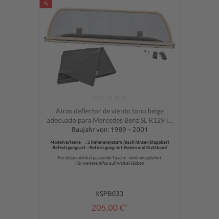
%
Calificación promedio de 0 de 5 estrellas
Airax deflector de viento tono beige
adecuado para Mercedes Benz SL R129 in
beige
Baujahr von: 1989 – 2001
Modelvariante : 2 Rahmensystem (nach hinten klappbar)
Befestigungsart : Befestigung mit Haken und Klettband
Für diesen Artikel passende Tasche : wird mitgeliefert
Für weitere Infos auf Artikel klicken
XSPB033
205,00 €*