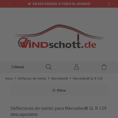
ENVÍO RÁPIDO A TODO EL MUNDO
enido principal
Menü
Inicio
Deflector de viento
Mercedes®
Mercedes® SL R 129
Filtro
Deflectores de viento para Mercedes® SL R 129
descapotable