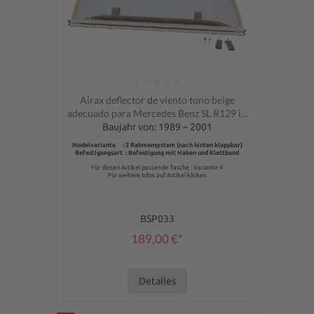
Calificación promedio de 0 de 5 estrellas
Airax deflector de viento tono beige
adecuado para Mercedes Benz SL R129 in
beige
Baujahr von: 1989 – 2001
Modelvariante : 2 Rahmensystem (nach hinten klappbar)
Befestigungsart : Befestigung mit Haken und Klettband
Für diesen Artikel passende Tasche : Variante 4
Für weitere Infos auf Artikel klicken
BSP033
189,00 €*
Detalles