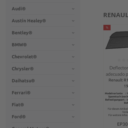
Audi®
RENAUL
Austin Healey®
%
Bentley®
BMW®
Chevrolet®
Calificación
Deflector
Chrysler®
adecuado p
R
Renault R1
Daihatsu®
1
Ferrari®
Modelvariante : 
Spanntuch (nach
Befestigungsart :
Bo
Fiat®
Für diesen Artike
Vari
Für weitere Infos 
Ford®
EP3