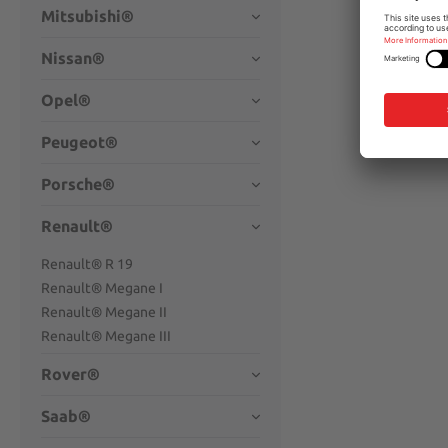
Mitsubishi®
Nissan®
Opel®
Peugeot®
Porsche®
Renault®
Renault® R 19
Renault® Megane I
Renault® Megane II
Renault® Megane III
Rover®
Saab®