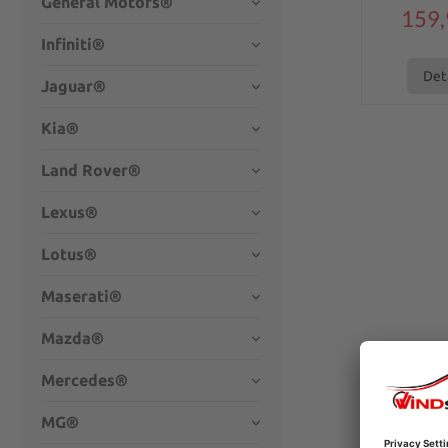
General Motors®
159,
Infiniti®
Det
Jaguar®
Kia®
Land Rover®
Lexus®
Lotus®
Maserati®
Mazda®
Mercedes®
MG®