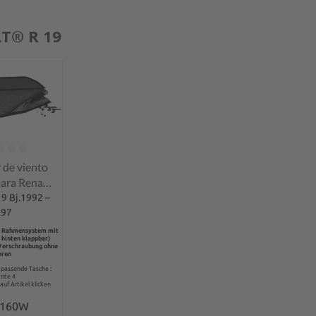
T® R 19
 promedio de 0 de 5 estrellas
 de viento
ara Renault
19
9 Bj.1992 –
997
1 Rahmensystem mit
 hinten klappbar)
 Verschraubung ohne
hren
l passende Tasche :
ante 4
auf Artikel klicken
0160W