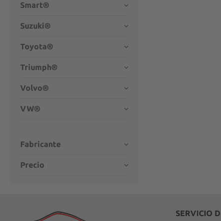
Smart®
Suzuki®
Toyota®
Triumph®
Volvo®
VW®
Fabricante
Precio
SERVICIO 