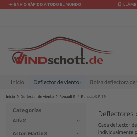
ENVÍO RÁPIDO A TODO EL MUNDO
LLÁMEN
 búsqueda
Saltar a la navegación principal
Inicio
Deflector de viento
Bolsa deflectora de
Inicio
Deflector de viento
Renault®
Renault® R 19
Categorías
Deflectores
Alfa®
Cada deflector de
individualmente p
Aston Martin®