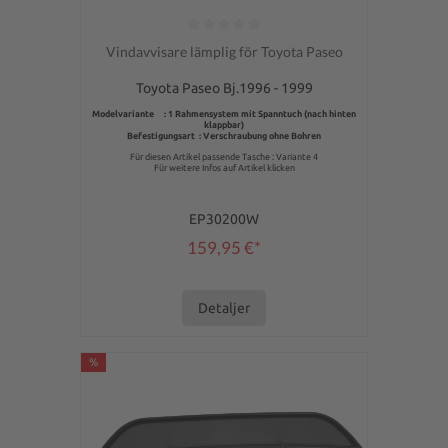
Genomsnittligt betyg på 0 av 5 stjärnor
Vindavvisare lämplig för Toyota Paseo
Toyota Paseo Bj.1996 - 1999
Modelvariante : 1 Rahmensystem mit Spanntuch (nach hinten
klappbar)
Befestigungsart : Verschraubung ohne Bohren
Für diesen Artikel passende Tasche : Variante 4
Für weitere Infos auf Artikel klicken
EP30200W
159,95 €*
Detaljer
%