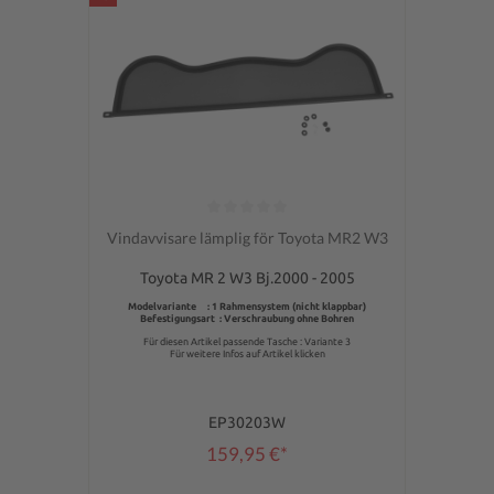
Genomsnittligt betyg på 0 av 5 stjärnor
Vindavvisare lämplig för Toyota MR2 W3
Toyota MR 2 W3 Bj.2000 - 2005
Modelvariante : 1 Rahmensystem (nicht klappbar)
Befestigungsart : Verschraubung ohne Bohren
Für diesen Artikel passende Tasche : Variante 3
Für weitere Infos auf Artikel klicken
EP30203W
159,95 €*