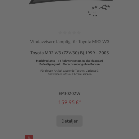
Genomsnittligt betyg på 0 av 5 stjärnor
Vindavvisare lämplig för Toyota MR2 W3
Toyota MR2 W3 (ZZW30) Bj.1999 – 2005
Modelvariante : 1 Rahmensystem (nicht klappbar)
Befestigungsart : Verschraubung ohne Bohren
Für diesen Artikel passende Tasche : Variante 3
Für weitere Infos auf Artikel klicken
EP30202W
159,95 €*
Detaljer
%