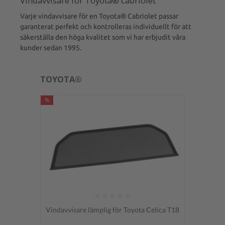
Vindavvisare för Toyota® cabriolet
Varje vindavvisare för en Toyota® Cabriolet passar
garanterat perfekt och kontrolleras individuellt för att
säkerställa den höga kvalitet som vi har erbjudit våra
kunder sedan 1995.
TOYOTA®
%
Genomsnittligt betyg på 0 av 5 stjärnor
Vindavvisare lämplig för Toyota Celica T18