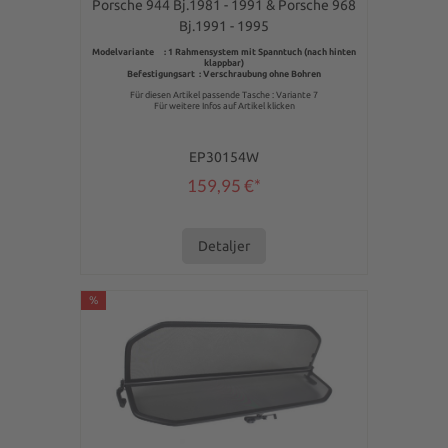
Porsche 944 Bj.1981 - 1991 & Porsche 968
Bj.1991 - 1995
Modelvariante : 1 Rahmensystem mit Spanntuch (nach hinten
klappbar)
Befestigungsart : Verschraubung ohne Bohren
Für diesen Artikel passende Tasche : Variante 7
Für weitere Infos auf Artikel klicken
EP30154W
159,95 €*
Detaljer
%