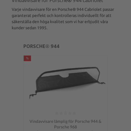
Vindavvisare för Porsche® 944 cabriolet
Varje vindavvisare för en Porsche® 944 Cabriolet passar
garanterat perfekt och kontrolleras individuellt för att
säkerställa den höga kvalitet som vi har erbjudit våra
kunder sedan 1995.
PORSCHE® 944
%
Genomsnittligt betyg på 0 av 5 stjärnor
Vindavvisare lämplig för Porsche 944 &
Porsche 968