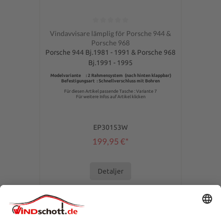
Genomsnittligt betyg på 0 av 5 stjärnor
Vindavvisare lämplig för Porsche 944 &
Porsche 968
Porsche 944 Bj.1981 - 1991 & Porsche 968
Bj.1991 - 1995
Modelvariante : 2 Rahmensystem (nach hinten klappbar)
Befestigungsart : Schnellverschluss mit Bohren
Für diesen Artikel passende Tasche : Variante 7
Für weitere Infos auf Artikel klicken
EP30153W
199,95 €*
Detaljer
SERVICEHOTLINE