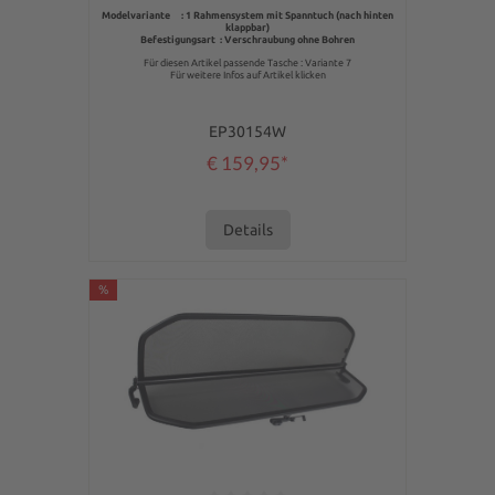
Modelvariante : 1 Rahmensystem mit Spanntuch (nach hinten
klappbar)
Befestigungsart : Verschraubung ohne Bohren
Für diesen Artikel passende Tasche : Variante 7
Für weitere Infos auf Artikel klicken
EP30154W
€ 159,95*
Details
%