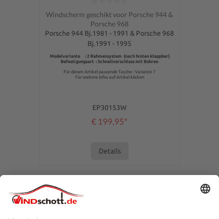
Gemiddelde waardering van 0 van 5 sterren
Windscherm geschikt voor Porsche 944 &
Porsche 968
Porsche 944 Bj.1981 - 1991 & Porsche 968
Bj.1991 - 1995
Modelvariante : 2 Rahmensystem (nach hinten klappbar)
Befestigungsart : Schnellverschluss mit Bohren
Für diesen Artikel passende Tasche : Variante 7
Für weitere Infos auf Artikel klicken
EP30153W
€ 199,95*
Details
SERVICE HOTLINE