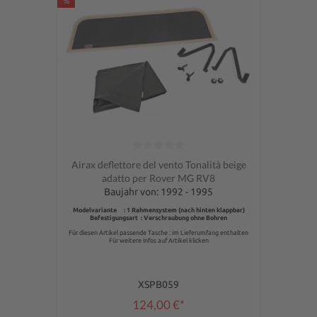
%
Valutazione media di 0 su 5 stelle
Airax deflettore del vento Tonalità beige
adatto per Rover MG RV8
Baujahr von: 1992 - 1995
Modelvariante : 1 Rahmensystem (nach hinten klappbar)
Befestigungsart : Verschraubung ohne Bohren
Für diesen Artikel passende Tasche : im Lieferumfang enthalten
Für weitere Infos auf Artikel klicken
XSPB059
124,00 €*