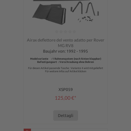
Valutazione media di 0 su 5 stelle
Airax deflettore del vento adatto per Rover
MG RV8
Baujahr von: 1992 - 1995
Modelvariante : 1 Rahmensystem (nach hinten klappbar)
Befestigungsart : Verschraubung ohne Bohren
Für diesen Artikel passende Tasche : Variante 4 wird mitgeliefert
Für weitere Infos auf Artikel klicken
XSP059
125,00 €*
Dettagli