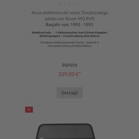
Valutazione media di 0 su 5 stelle
Airax deflettore del vento Tonalità beige
adatto per Rover MG RV8
Baujahr von: 1992 - 1995
Modelvariante : 1 Rahmensystem (nach hinten klappbar)
Befestigungsart : Verschraubung ohne Bohren
Für diesen Artikel passende Tasche : Variante 4
Für weitere Infos auf Artikel klicken
BSP059
109,00 €*
Dettagli
%